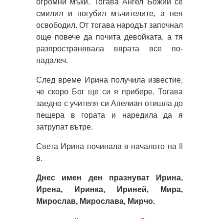
огромни мъки. Тогава Ангел Божий се
смилил и погубил мъчителите, а нея
освободил. От тогава народът започнал
още повече да почита девойката, а тя
разпространявала вярата все по-
надалеч.
След време Ирина получила известие,
че скоро Бог ще си я прибере. Тогава
заедно с учителя си Апелиан отишла до
пещера в гората и наредила да я
затрупат вътре.
Света Ирина починала в началото на II
в.
Днес имен ден празнуват Ирина,
Ирена, Иринка, Ириней, Мира,
Мирослав, Мирослава, Мирчо.