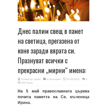
Днес палим свещ в памет
на светица, прегазена от
коне заради вярата си.
Празнуват всички с
прекрасни „мирни“ имена:
Posted by:
admin
in
България
05.05.2022
0
253 Views
На 5 май православната църква
почита паметта на
Св. мъченица
Ирина
.