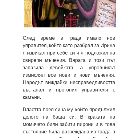
След време в града имало нов
управител, който като разбрал за Ирина
я извикал при себе си и я подложил на
свирепи мъчения. Вярата и този път
запазила девойката, а управникът
измислял все нови и нови мъчения.
Народът виждайки несправедливостта
въстанал и прогонил управителя с
камъни.
Властта поел сина му, който продължил
делото на баща си. В краката на
момичето били забити пирони и в това
състояние била развеждана из града в