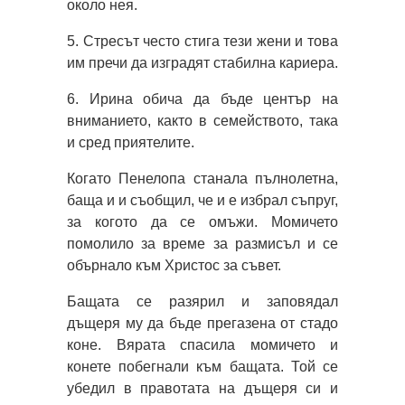
около нея.
5. Стресът често стига тези жени и това
им пречи да изградят стабилна кариера.
6. Ирина обича да бъде център на
вниманието, както в семейството, така
и сред приятелите.
Когато Пенелопа станала пълнолетна,
баща и и съобщил, че и е избрал съпруг,
за когото да се омъжи. Момичето
помолило за време за размисъл и се
обърнало към Христос за съвет.
Бащата се разярил и заповядал
дъщеря му да бъде прегазена от стадо
коне. Вярата спасила момичето и
конете побегнали към бащата. Той се
убедил в правотата на дъщеря си и