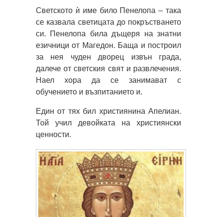
Светското ѝ име било Пенелопа – така
се казвала светицата до покръстването
си. Пенелопа била дъщеря на знатни
езичници от Магедон. Баща и построил
за нея чуден дворец извън града,
далече от светския свят и развлечения.
Наел хора да се занимават с
обучението и възпитанието и.
Един от тях бил християнина Апелиан.
Той учил девойката на християнски
ценности.