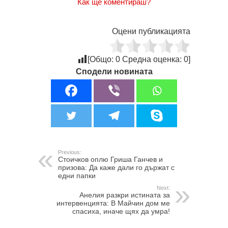
Как ще коментираш?
Оцени публикацията
[Общо:
0
Средна оценка:
0
]
Сподели новината
Previous:
Стоичков оплю Гриша Ганчев и
призова: Да каже дали го държат с
едни папки
Next:
Анелия разкри истината за
интервенцията: В Майчин дом ме
спасиха, иначе щях да умра!