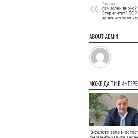
Previous:
Измислен вирус?
Стерилитет? 5G? 
на всичко това к
ABOUT ADMIN
МОЖЕ ДА ТИ Е ИНТЕР
Киселото зеле и естес
ферментиралите зеле