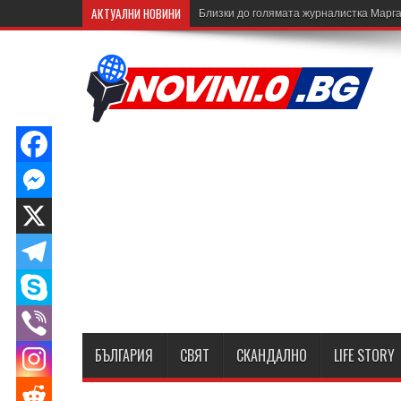
АКТУАЛНИ НОВИНИ
Близки до голямата журналистка Марга
БЪЛГАРИЯ
СВЯТ
СКАНДАЛНО
LIFE STORY