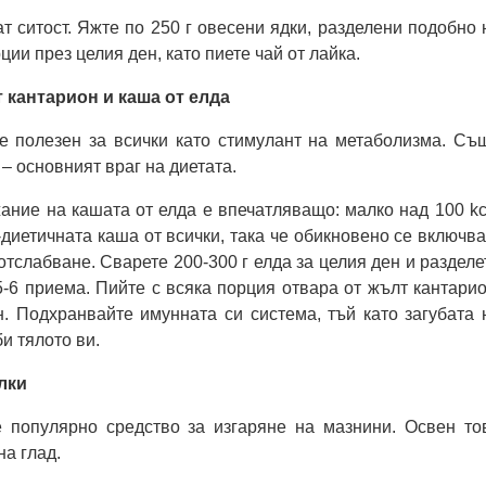
т ситост. Яжте по 250 г овесени ядки, разделени подобно 
ции през целия ден, като пиете чай от лайка.
 кантарион и каша от елда
е полезен за всички като стимулант на метаболизма. Съ
 – основният враг на диетата.
ние на кашата от елда е впечатляващо: малко над 100 kc
-диетичната каша от всички, така че обикновено се включва
отслабване. Сварете 200-300 г елда за целия ден и разделе
5-6 приема. Пийте с всяка порция отвара от жълт кантарио
. Подхранвайте имунната си система, тъй като загубата 
и тялото ви.
лки
 популярно средство за изгаряне на мазнини. Освен то
на глад.