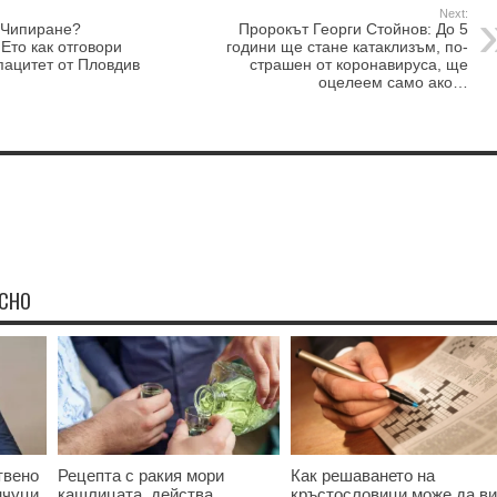
Next:
 Чипиране?
Пророкът Георги Стойнов: До 5
Ето как отговори
години ще стане катаклизъм, по-
апацитет от Пловдив
страшен от кopoнавируcа, ще
оцелеем само ако…
ЕСНО
твено
Рецепта с ракия мори
Как решаването на
нчуци
кашлицата, действа
кръстословици може да ви