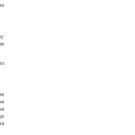
то
у:
зи
ез
яе
ни
на
що
ва