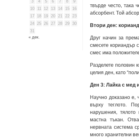
3
4
5
6
7
8
9
твърде често, така 
10
11
12
13
14
15
16
абсорбент. Той абсо
17
18
19
20
21
22
23
24
25
26
27
28
29
30
Втори ден: кориан
31
« дек.
Друг начин за прем
смесете кориандър с
смес има положителе
Разделете половин к
целия ден, като “пол
Ден 3: Лайка с мед 
Научно доказано е, 
върху теглото. По
нарушения, тялото
мастна тъкан. Отв
нервната система с
много хранителни ве