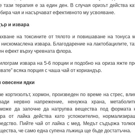
че тази терапия е за един ден. В случая оризът действа ка
рбира чая и насърчават ефективното му усвояване.
дър и извара
ахване на токсините от тялото и повишаване на тонуса м
 нискомаслена извара. Благодарение на лактобацилите, та
н ефект върху чревната флора.
илограм извара на 5-6 порции и подобно на ориза яжте пр
ивате” всяка порция с чаша чай от кориандър.
и овесени ядки
че кортизолът, хормон, произведен по време на стрес, вли
ради нервно напрежение, ненужна храна, метаболит
 може да започне да натрупва вещества под формата 
ара от лайка действа като успокоително, нормализира
редство. Пийте чай от лайка с мед. Медът съдържа толко
щества, че само една супена лъжица ще бъде достатъчна.