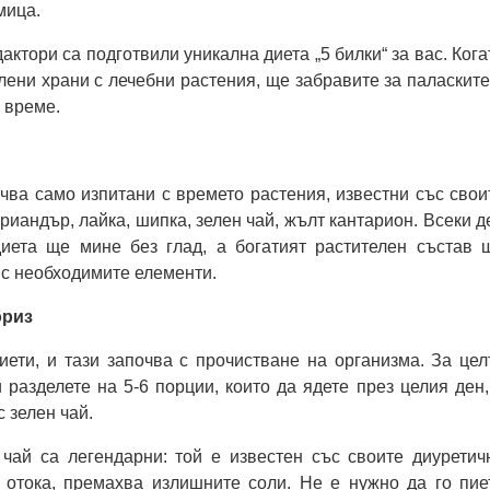
мица.
ктори са подготвили уникална диета „5 билки“ за вас. Кога
ени храни с лечебни растения, ще забравите за паласките
 време.
ва само изпитани с времето растения, известни със свои
риандър, лайка, шипка, зелен чай, жълт кантарион. Всеки д
диета ще мине без глад, а богатият растителен състав 
 с необходимите елементи.
ориз
ети, и тази започва с прочистване на организма. За цел
и разделете на 5-6 порции, които да ядете през целия ден,
 зелен чай.
 чай са легендарни: той е известен със своите диуретич
 отока, премахва излишните соли. Не е нужно да го пие