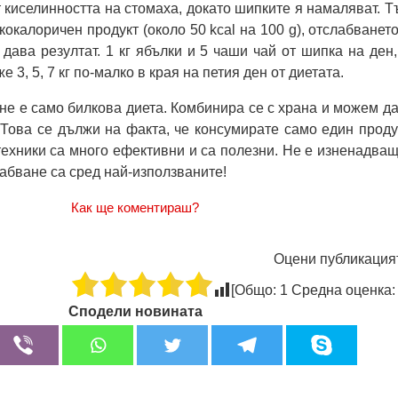
киселинността на стомаха, докато шипките я намаляват. Т
кокалоричен продукт (около 50 kcal на 100 g), отслабването
дава резултат. 1 кг ябълки и 5 чаши чай от шипка на ден,
 3, 5, 7 кг по-малко в края на петия ден от диетата.
 не е само билкова диета. Комбинира се с храна и можем да
Това се дължи на факта, че консумирате само един проду
 техники са много ефективни и са полезни. Не е изненадващ
лабване са сред най-използваните!
Как ще коментираш?
Оцени публикация
[Общо:
1
Средна оценка
Сподели новината