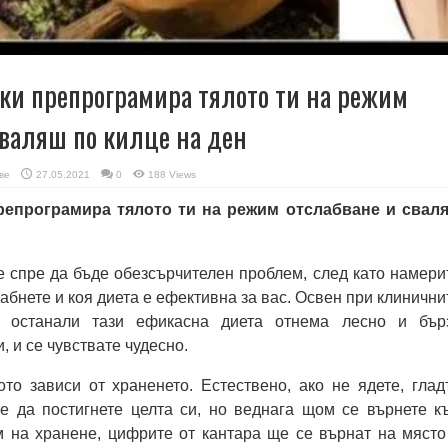
ки препрограмира тялото ти на режим
сваляш по килце на ден
ве
27.05.2021
0
188 Views
репрограмира тялото ти на режим отслабване и свал
е спре да бъде обезсърчителен проблем, след като намери
абнете и коя диета е ефективна за вас. Освен при клинични
и останали тази ефикасна диета отнема лесно и бър
 и се чувствате чудесно.
то зависи от храненето. Естествено, ако не ядете, глад
е да постигнете целта си, но веднага щом се върнете к
 на хранене, цифрите от кантара ще се върнат на място