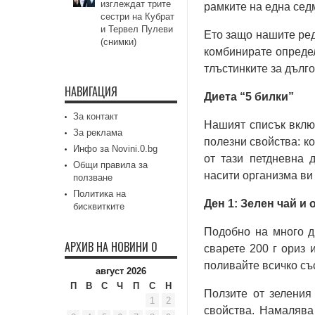
изглеждат трите
рамките на една сед
сестри на Кубрат
и Тервел Пулеви
Ето защо нашите реда
(снимки)
комбинирате определ
тлъстинките за дълго
НАВИГАЦИЯ
Диета “5 билки”
За контакт
Нашият списък включ
За реклама
полезни свойства: ко
Инфо за Novini.0.bg
от тази петдневна 
Общи правила за
насити организма ви
ползване
Политика на
Ден 1: Зелен чай и 
бисквитките
Подобно на много ди
АРХИВ НА НОВИНИ 0
сварете 200 г ориз 
поливайте всичко със
август 2026
П
В
С
Ч
П
С
Н
Ползите от зеления
1
2
свойства. Намалява