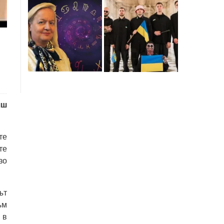
яш
те
те
зо
ът
ъм
 в