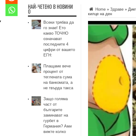
НАЙ-ЧЕТЕНО В НОВИНИ
Home
»
Здраве
»
Дие
0
килце на ден
Всеки трябва да
го знае! Ето
какво ТОЧНО
означават
последните 4
цифри от вашето
ЕГН:
Плащаме вече
процент от
теглената сума
на банкомата, а
не твърда такса
Защо голяма
част от
българите
заминават на
гурбет в
Германия? Ами
вижте колко