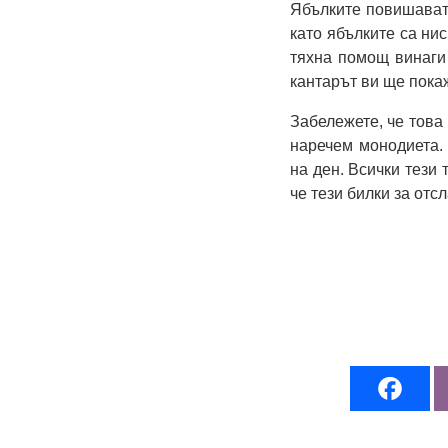
Ябълките повишават 
като ябълките са нис
тяхна помощ винаги 
кантарът ви ще покаже
Забележете, че това
наречем монодиета. 
на ден. Всички тези
че тези билки за отс