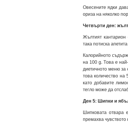
Овесените ядки дава
ориза на няколко пор
Четвърти ден: жълт
Жълтият кантарион 
така потиска апетита
Калорийното съдържа
на 100 g. Това е най
диетичното меню за 
това количество на 
като добавите лимон
тегло може да отслаб
Ден 5: Шипки и ябъ
Шипковата отвара е
премахва чувството 