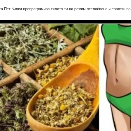
та Пет билки препрограмира тялото ти на режим отслабване и сваляш по