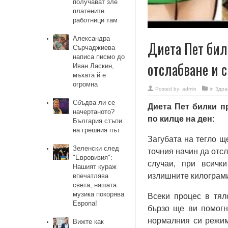
получават зле
платените
работници там
Александра
Диета Пет бил
Сърчаджиева
написа писмо до
отслабване и 
Иван Ласкин,
мъката й е
огромна
Posted by:
admin
in
Здра
Сбъдва ли се
Диета Пет билки п
начертаното?
по килце на ден:
България стъпи
на грешния път
Загубата на тегло щ
Зеленски след
точния начин да отсл
"Евровизия":
случаи, при всичк
Нашият кураж
излишните килограми,
впечатлява
света, нашата
музика покорява
Всеки процес в тяло
Европа!
бързо ще ви помогн
нормалния си режим
Вижте как