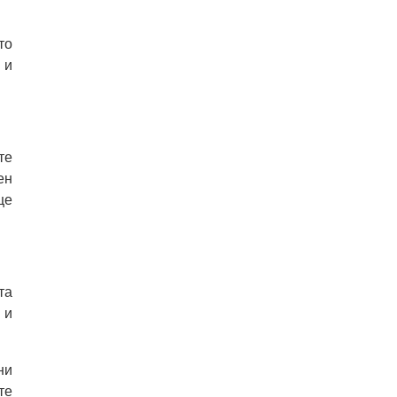
то
 и
те
ен
ще
та
 и
ни
те