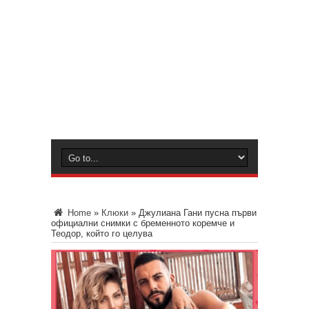
Home
»
Клюки
»
Джулиана Гани пусна първи
официални снимки с бременното коремче и
Теодор, който го целува