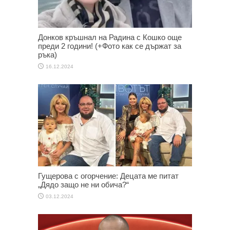
Донков кръшнал на Радина с Кошко още
преди 2 години! (+Фото как се държат за
ръка)
16.12.2024
Гущерова с огорчение: Децата ме питат
„Дядо защо не ни обича?“
03.12.2024