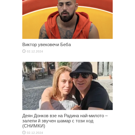
Виктор увековечи Беба
02.12.2024
Деян Донков взе на Радина най-милото –
залепи й звучен шамар с този ход
(СНИМКИ)
02.12.2024