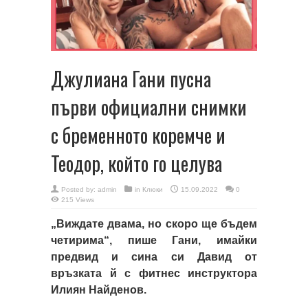
Джулиана Гани пусна
първи официални снимки
с бременното коремче и
Теодор, който го целува
Posted by:
admin
in
Клюки
15.09.2022
0
215 Views
„Виждате двама, но скоро ще бъдем
четирима“, пише Гани, имайки
предвид и сина си Давид от
връзката й с фитнес инструктора
Илиян Найденов.