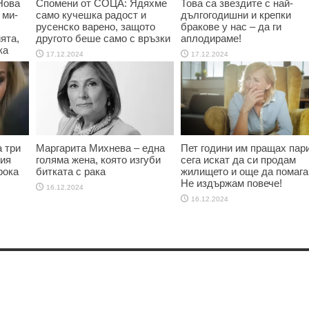
Нова
Спомени от СОЦА: Ядяхме
Това са звездите с най-
 ми-
само кучешка радост и
дългогодишни и крепки
русенско варено, защото
бракове у нас – да ги
ята,
другото беше само с връзки
аплодираме!
ка
17.12.2024
17.12.2024
 три
Маргарита Михнева – една
Пет години им пращах пари
ния
голяма жена, която изгуби
сега искат да си продам
рока
битката с рака
жилището и още да помага
Не издържам повече!
16.12.2024
16.12.2024