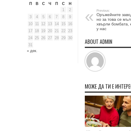
П
В
С
Ч
П
С
Н
1
2
Previous:
Оръжейните завод
3
4
5
6
7
8
9
но за това се мъ
10
11
12
13
14
15
16
хвърли бомбата, 
у нас
17
18
19
20
21
22
23
24
25
26
27
28
29
30
ABOUT ADMIN
31
« дек.
МОЖЕ ДА ТИ Е ИНТЕР