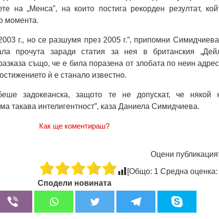
те на „Менса”, на които постига рекорден резултат, кой
о момента.
2003 г., но се разшумя през 2005 г.”, припомни Симидчиева
ала прочута заради статия за нея в британския „Дей
разказа също, че е била поразена от злобата по неин адрес
постижението ѝ е станало известно.
беше задокеанска, защото те не допускат, че някой 
ма такава интелигентност”, каза Даниела Симидчиева.
Как ще коментираш?
Оцени публикация
[Общо:
1
Средна оценка
Сподели новината