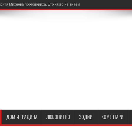
рита Михнева проговориха. Ето какво не знаем
ДОМ И ГРАДИНА
ЛЮБОПИТНО
ЗОДИИ
КОМЕНТАРИ