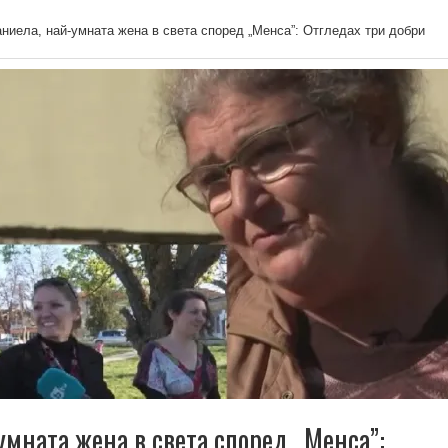
ниела, най-умната жена в света според „Менса”: Отгледах три добри
умната жена в света според „Менса”: