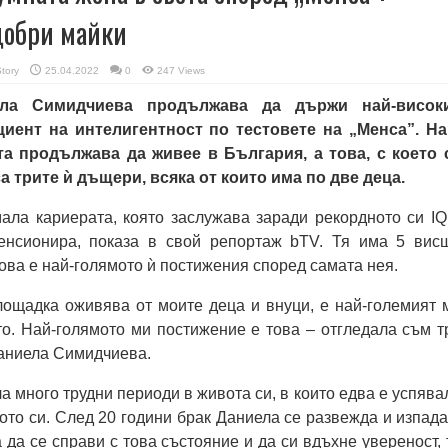
добри майки
Story
25.04.2022
0
247 Views
ела Симидчиева продължава да държи най-висок
циент на интелигентност по тестовете на „Менса”. На
та продължава да живее в България, а това, с което 
а трите ѝ дъщери, всяка от които има по две деца.
ала кариерата, която заслужава зарaди рекордното си IQ
енсионира, показа в свой репортаж bTV. Тя има 5 вис
това е най-голямото ѝ постижения според самата нея.
площадка оживява от моите деца и внуци, е най-големият 
о. Най-голямото ми постижение е това – отгледала съм т
Даниела Симидчиева.
ла много трудни периоди в живота си, в които едва е успява
ото си. След 20 години брак Даниела се развежда и изпада
 да се справи с това състояние и да си вдъхне увереност, 