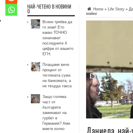
НАЙ-ЧЕТЕНО В НОВИНИ
Home
»
Life Story
»
Да
0
майки
Всеки трябва да
го знае! Ето
какво ТОЧНО
означават
последните 4
цифри от вашето
ЕГН:
Плащаме вече
процент от
теглената сума
на банкомата, а
не твърда такса
Защо голяма
част от
българите
заминават на
гурбет в
Германия? Ами
Даниела, най-
вижте колко