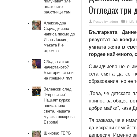
получават зле
Отгледах три 
платените
работници там
Posted by:
admin
in
Life 
Александра
Сърчаджиева
Българката Дани
написа писмо до
резултат за коефи
Иван Ласкин,
мъката й е
умната жена в све
огромна
гордее най-много, с
Сбъдва ли се
Симидчиева не е им
начертаното?
България стъпи
сега смята да се п
на грешния път
образования, но не 
Зеленски след
„Това, че детската 
"Евровизия":
Нашият кураж
принос за обществот
впечатлява
добри майки”, каза 
света, нашата
музика покорява
Тя разказа, че е има
Европа!
да изхрани семейств
Шинова: ГЕРБ
депресия. Именно за