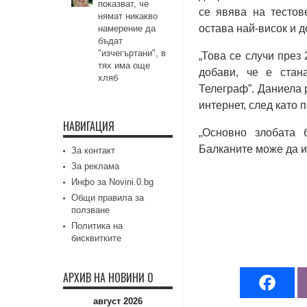
показват, че
се явява на тестове
нямат никакво
остава най-висок и д
намерение да
бъдат
"изчегъртани", в
„Това се случи през 
тях има още
добави, че е стан
хляб
Телеграф”. Даниела 
интернет, след като 
НАВИГАЦИЯ
„Основно злобата 
Балканите може да и
За контакт
За реклама
Инфо за Novini.0.bg
Общи правила за
ползване
Политика на
бисквитките
АРХИВ НА НОВИНИ 0
август 2026