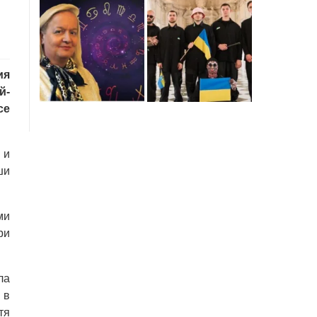
ия
й-
се
 и
ши
ми
ри
ла
 в
тя