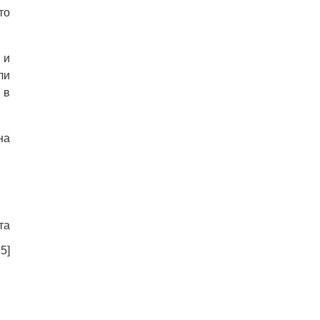
то
 и
ли
 в
на
та
:
5
]