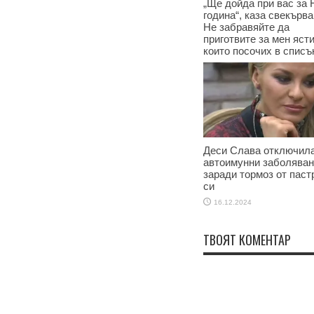
„Ще дойда при вас за 
година“, каза свекърва
Не забравяйте да
приготвите за мен ясти
които посочих в списъ
17.12.2024
Деси Слава отключила
автоимунни заболява
заради тормоз от паст
си
16.12.2024
ТВОЯТ КОМЕНТАР