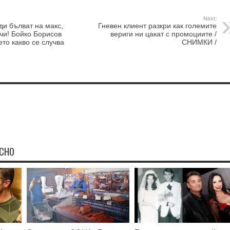
Next:
и бълват на макс,
Гневен клиент разкри как големите
лчи! Бойко Борисов
вериги ни цакат с промоциите /
ето какво се случва
СНИМКИ /
ЕСНО