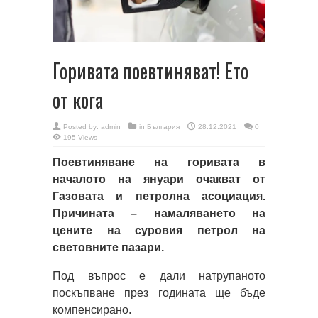
Горивата поевтиняват! Ето
от кога
Posted by:
admin
in
България
28.12.2021
0
195 Views
Поевтиняване на горивата в
началото на януари очакват от
Газовата и петролна асоциация.
Причината – намаляването на
цените на суровия петрол на
световните пазари.
Под въпрос е дали натрупаното
поскъпване през годината ще бъде
компенсирано.