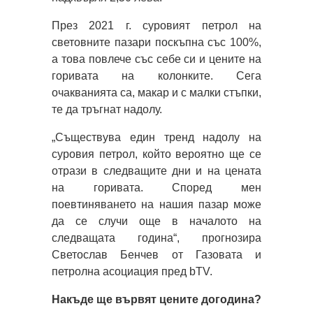
През 2021 г. суровият петрол на
световните пазари поскъпна със 100%,
а това повлече със себе си и цените на
горивата на колонките. Сега
очакванията са, макар и с малки стъпки,
те да тръгнат надолу.
„Съществува един тренд надолу на
суровия петрол, който вероятно ще се
отрази в следващите дни и на цената
на горивата. Според мен
поевтиняването на нашия пазар може
да се случи още в началото на
следващата година“, прогнозира
Светослав Бенчев от Газовата и
петролна асоциация пред bTV.
Накъде ще вървят цените догодина?