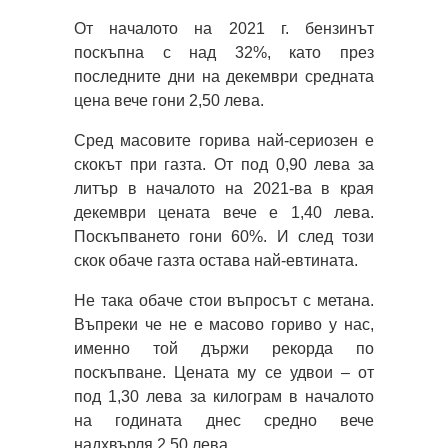
От началото на 2021 г. бензинът
поскъпна с над 32%, като през
последните дни на декември средната
цена вече гони 2,50 лева.
Сред масовите горива най-сериозен е
скокът при газта. От под 0,90 лева за
литър в началото на 2021-ва в края
декември цената вече е 1,40 лева.
Поскъпването гони 60%. И след този
скок обаче газта остава най-евтината.
Не така обаче стои въпросът с метана.
Въпреки че не е масово гориво у нас,
именно той държи рекорда по
поскъпване. Цената му се удвои – от
под 1,30 лева за килограм в началото
на годината днес средно вече
надхвърля 2,50 лева.