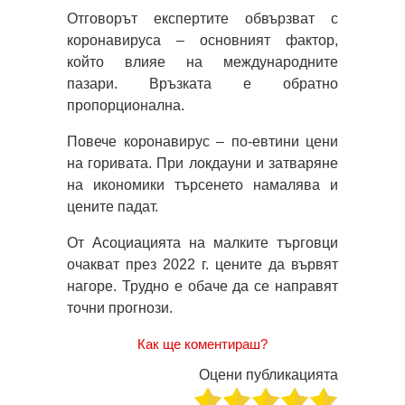
Отговорът експертите обвързват с
коронавируса – основният фактор,
който влияе на международните
пазари. Връзката е обратно
пропорционална.
Повече коронавирус – по-евтини цени
на горивата. При локдауни и затваряне
на икономики търсенето намалява и
цените падат.
От Асоциацията на малките търговци
очакват през 2022 г. цените да вървят
нагоре. Трудно е обаче да се направят
точни прогнози.
Как ще коментираш?
Оцени публикацията