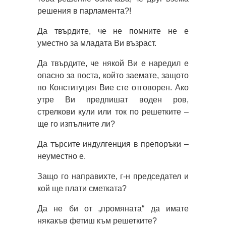
решения в парламента?!
Да твърдите, че не помните не е
уместно за младата Ви възраст.
Да твърдите, че някой Ви е наредил е
опасно за поста, който заемате, защото
по Конституция Вие сте отговорен. Ако
утре Ви предпишат воден ров,
стрелкови кули или ток по решетките –
ще го изпълните ли?
Да търсите индулгенция в препоръки –
неуместно е.
Защо го направихте, г-н председател и
кой ще плати сметката?
Да не би от „промяната“ да имате
някакъв фетиш към решетките?