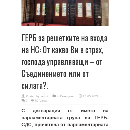
ГЕРБ за решетките на входа
на НС: От какво Ви е страх,
господа управляващи – от
Съединението или от
силата?!
Posted by:
admin
in
Скандално
20.05.2022
0
82 Views
С декларация от името на
парламентарната група на ГЕРБ-
СДС, прочетена от парламентарната