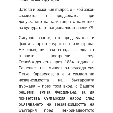
Затова и резонния въпрос е – кой закон
спазихте, г-н председател, при
допускането на тази гавра с паметник
на културата от национално значение?!
Сигурно знаете, г-н председател, и
факти за архитектурата на тази сграда.
Не само, че тази сграда е една от
първите, построени след
Освобождението през 1884 година с
Решение на министър-председателя
Петко Каравелов, а е и символ на
независимостта на българската
държава – през този вход, с Вашите
решетки, влиза Фердинанд, за да
приветства българския народ след
обявяването на Независимостта на
България пред четиринадесетото