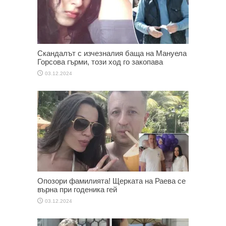
Скандалът с изчезналия баща на Мануела
Горсова гърми, този ход го закопава
03.12.2024
Опозори фамилията! Щерката на Раева се
върна при годеника гей
03.12.2024