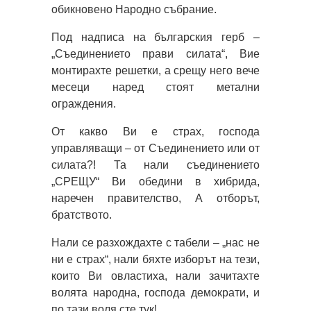
обикновено Народно събрание.
Под надписа на българския герб –
„Съединението прави силата“, Вие
монтирахте решетки, а срещу него вече
месеци наред стоят метални
ограждения.
От какво Ви е страх, господа
управляващи – от Съединението или от
силата?! Та нали съединението
„СРЕЩУ“ Ви обедини в хибрида,
наречен правителство, А отборът,
братството.
Нали се разхождахте с табели – „нас не
ни е страх“, нали бяхте изборът на тези,
които Ви овластиха, нали зачитахте
волята народна, господа демократи, и
по тази воля сте тук!