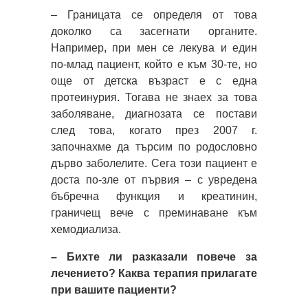
– Границата се определя от това
доколко са засегнати органите.
Например, при мен се лекува и един
по-млад пациент, който е към 30-те, но
още от детска възраст е с една
протеинурия. Тогава не знаех за това
заболяване, диагнозата се постави
след това, когато през 2007 г.
започнахме да търсим по родословно
дърво заболелите. Сега този пациент е
доста по-зле от първия – с увредена
бъбречна функция и креатинин,
граничещ вече с преминаване към
хемодиализа.
– Бихте ли разказали повече за
лечението? Каква терапия прилагате
при вашите пациенти?