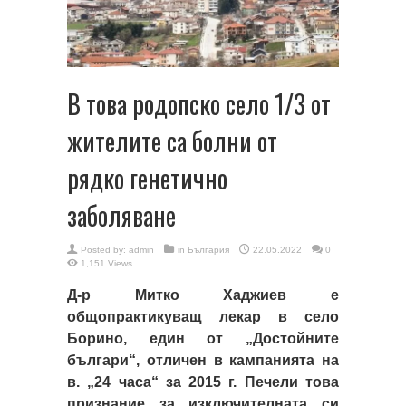
В това родопско село 1/3 от
жителите са болни от
рядко генетично
заболяване
Posted by:
admin
in
България
22.05.2022
0
1,151 Views
Д-р Митко Хаджиев е
общопрактикуващ лекар в село
Борино, един от „Достойните
българи“, отличен в кампанията на
в. „24 часа“ за 2015 г. Печели това
признание за изключителната си