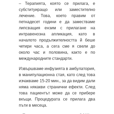
– Терапията, която се прилага, е
субституиращо или заместително
лечение. Това, което правим от
петнадесет години е да заместваме
липсващия ензим с прилагане на
интравенозна апликация, като в
началото продължителността й беше
четири часа, а сега сме я свели до
около час и половина, както е по
международните стандарти.
Извършваме инфузията в амбулатория,
в манипулационна стая, като след това
изчакваме 15-20 мин., за да видим дали
няма някакви странични ефекти. След
това пациентът може да се прибере
вкъщи. Процедурата се прилага два
пъти в месеца.