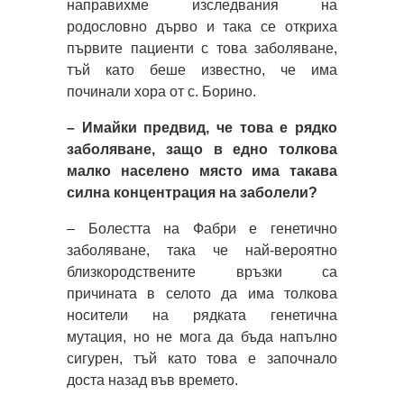
направихме изследвания на
родословно дърво и така се откриха
първите пациенти с това заболяване,
тъй като беше известно, че има
починали хора от с. Борино.
– Имайки предвид, че това е рядко
заболяване, защо в едно толкова
малко населено място има такава
силна концентрация на заболели?
– Болестта на Фабри е генетично
заболяване, така че най-вероятно
близкородствените връзки са
причината в селото да има толкова
носители на рядката генетична
мутация, но не мога да бъда напълно
сигурен, тъй като това е започнало
доста назад във времето.