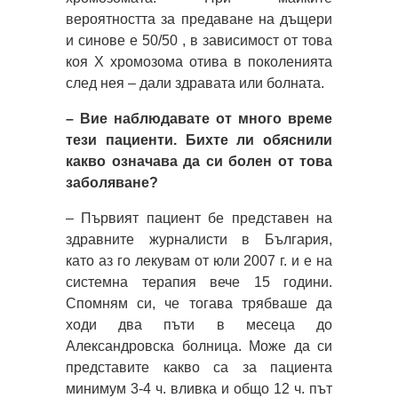
вероятността за предаване на дъщери
и синове е 50/50 , в зависимост от това
коя Х хромозома отива в поколенията
след нея – дали здравата или болната.
– Вие наблюдавате от много време
тези пациенти. Бихте ли обяснили
какво означава да си болен от това
заболяване?
– Първият пациент бе представен на
здравните журналисти в България,
като аз го лекувам от юли 2007 г. и е на
системна терапия вече 15 години.
Спомням си, че тогава трябваше да
ходи два пъти в месеца до
Александровска болница. Може да си
представите какво са за пациента
минимум 3-4 ч. вливка и общо 12 ч. път