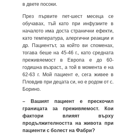
в двете посоки.
През първите пет-шест месеца се
обучавах, тъй като при инфузиите в
началото има доста странични ефекти,
като температура, алергични реакции и
др. Пациентът, за който ви споменах,
тогава беше на 45-46 г., като средната
преживяемост в Европа е до 60-
годишна възраст., а той в момента е на
62-63 г. Мой пациент е, сега живее в
Пловдив при децата си, но е родом от с.
Борино.
– Вашият пациент е прескочил
границата за преживяемост. Кои
фактори влияят върху
продължителността на живота при
пациенти с болест на Фабри?