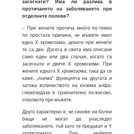
засегнати? Има ли разлика в
протичането на заболяването при
отделните полове?
– При жените протича много по-тежко
по простата причина, че мъжете имат
една Х хромозома, докато при жените
те са две. Досега в света има описани
само един или два случая, когато са
засегнати и двете Х хромозоми. При
жените едната Х хромозома, така да се
каже, „поема“ функцията на другата и
затова количеството на ензима алфа-
глюкозидаза е сравнително по-високо,
отколкото при мъжете.
Друго характерно е, че синове на болни
бащи не могат да унаследят
заболяването, тъй като те предават и Y
хромозомата. При майките