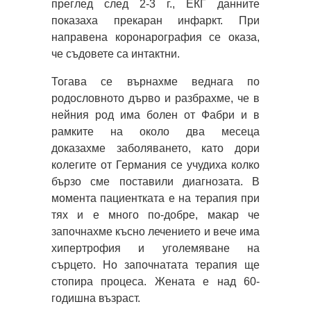
преглед след 2-3 г., ЕКГ данните
показаха прекаран инфаркт. При
направена коронарография се оказа,
че съдовете са интактни.
Тогава се върнахме веднага по
родословното дърво и разбрахме, че в
нейния род има болен от Фабри и в
рамките на около два месеца
доказахме заболяването, като дори
колегите от Германия се учудиха колко
бързо сме поставили диагнозата. В
момента пациентката е на терапия при
тях и е много по-добре, макар че
започнахме късно лечението и вече има
хипертрофия и уголемяване на
сърцето. Но започнатата терапия ще
стопира процеса. Жената е над 60-
годишна възраст.