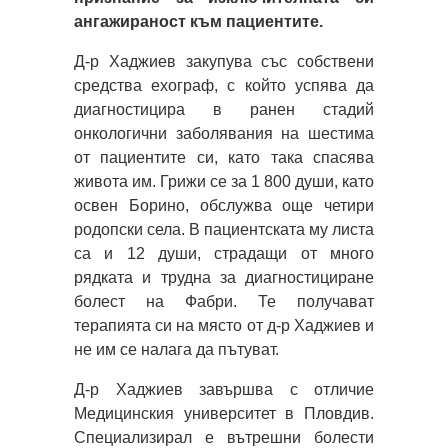
ангажираност към пациентите.
Д-р Хаджиев закупува със собствени
средства ехограф, с който успява да
диагностицира в ранен стадий
онкологични заболявания на шестима
от пациентите си, като така спасява
живота им. Грижи се за 1 800 души, като
освен Борино, обслужва още четири
родопски села. В пациентската му листа
са и 12 души, страдащи от много
рядката и трудна за диагностициране
болест на Фабри. Те получават
терапията си на място от д-р Хаджиев и
не им се налага да пътуват.
Д-р Хаджиев завършва с отличие
Медицинския университет в Пловдив.
Специализирал е вътрешни болести