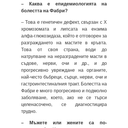
– Каква е епидемиологията на
болестта на Фабри?
– Това е генетичен дефект, свързан с X
хромозомата и липсата на ензима
алфа-глюкозидаза, който е отговорен за
разграждането на мастите в кръвта.
Това от своя страна, води до
натрупване на неразградените масти в
съдове, нерви, очи и др., и до
прогресивно увреждане на органите,
най-често бъбреци, сърце, нерви, очи и
гастроинтестиналния тракт. Болестта на
Фабри е много прогресивно и подмолно
заболяване, което, ако не се търси
целенасочено, се диагностицира
трудно.
– Мъжете или жените са по-