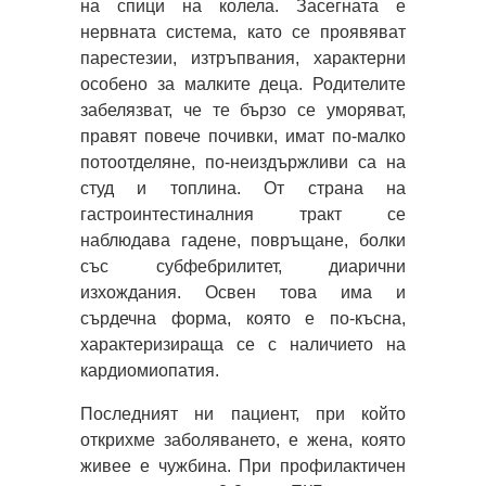
на спици на колела. Засегната е
нервната система, като се проявяват
парестезии, изтръпвания, характерни
особено за малките деца. Родителите
забелязват, че те бързо се уморяват,
правят повече почивки, имат по-малко
потоотделяне, по-неиздържливи са на
студ и топлина. От страна на
гастроинтестиналния тракт се
наблюдава гадене, повръщане, болки
със субфебрилитет, диарични
изхождания. Освен това има и
сърдечна форма, която е по-късна,
характеризираща се с наличието на
кардиомиопатия.
Последният ни пациент, при който
открихме заболяването, е жена, която
живее е чужбина. При профилактичен