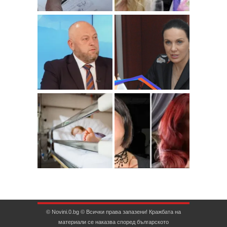
© Novini.0.bg © Всички права запазени! Кражбата на
материали се наказва според българското