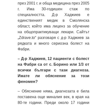
през 2001 г. и обща медицина през 2005
г. Има 30-годишен стаж по
специалността. Д-р Хаджиев е
единственият медик в Смолянска
област, който има лиценз за обучение
на общопрактикуващи лекари. Сайтът
„Zdrave.to“ разговаря с д-р Хаджиев за
рядката и много сериозна болест на
Фабри.
– Д-р Хаджиев, 12 пациенти с болест
на Фабри са от с. Борино или 1/3 от
всички българи с тази диагноза.
Имате ли обяснение за този
феномен?
– Обяснение няма, диагнозата е била
поставена още миналия век, в края на
80-те години. Преди около 17 години