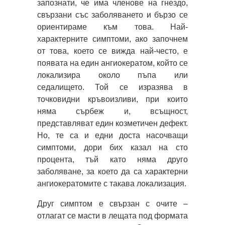
запознати, че има членове на гнездо,
свързани със заболяването и бързо се
ориентираме към това. Най-
характерните симптоми, ако започнем
от това, което се вижда най-често, е
появата на един ангиокератом, който се
локализира около пъпа или
седалището. Той се изразява в
точковидни кръвоизливи, при които
няма сърбеж и, всъщност,
представляват един козметичен дефект.
Но, те са и едни доста насочващи
симптоми, дори бих казал на сто
процента, тъй като няма друго
заболяване, за което да са характерни
ангиокератомите с такава локализация.
Друг симптом е свързан с очите –
отлагат се масти в лещата под формата