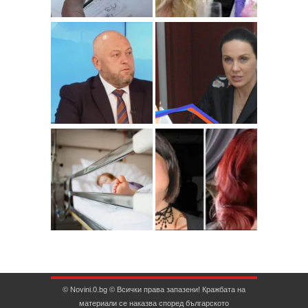
© Novini.0.bg © Всички права запазени! Кражбата на
материали се наказва според българското