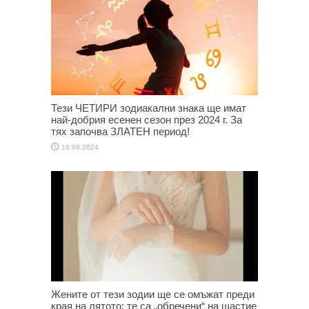
Тези ЧЕТИРИ зодиакални знака ще имат
най-добрия есенен сезон през 2024 г. За
тях започва ЗЛАТЕН период!
16.09.2024
Жените от тези зодии ще се омъжат преди
края на лятото: те са „обречени“ на щастие