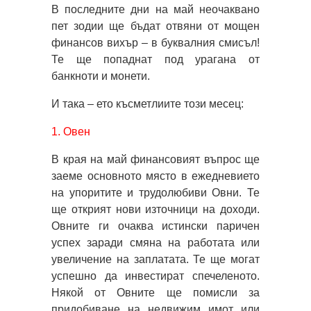
В последните дни на май неочаквано
пет зодии ще бъдат отвяни от мощен
финансов вихър – в буквалния смисъл!
Те ще попаднат под урагана от
банкноти и монети.
И така – ето късметлиите този месец:
1. Овен
В края на май финансовият въпрос ще
заеме основното място в ежедневието
на упоритите и трудолюбиви Овни. Те
ще открият нови източници на доходи.
Овните ги очаква истински паричен
успех заради смяна на работата или
увеличение на заплатата. Те ще могат
успешно да инвестират спечеленото.
Някой от Овните ще помисли за
придобиване на недвижим имот или