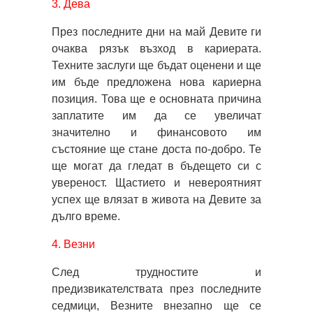
3. Дева
През последните дни на май Девите ги
очаква рязък възход в кариерата.
Техните заслуги ще бъдат оценени и ще
им бъде предложена нова кариерна
позиция. Това ще е основната причина
заплатите им да се увеличат
значително и финансовото им
състояние ще стане доста по-добро. Те
ще могат да гледат в бъдещето си с
увереност. Щастието и невероятният
успех ще влязат в живота на Девите за
дълго време.
4. Везни
След трудностите и
предизвикателствата през последните
седмици, Везните внезапно ще се