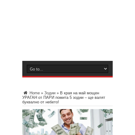
Home
»
Зодии
»
В края на май мощен
УРАГАН от ПАРИ помита 5 зодии – ще валят
буквално от небето!