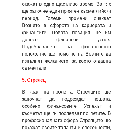
окажат в едно щастливо време. За тях
ще започне един приятен късметлийски
период. Големи промени очакват
Везните в сферата на кариерата и
финансите. Новата позиция ще им
донесе финансов успех.
Подобряването на финансовото
положение ще помогне на Везните да
изпълнят желанието, за което отдавна
са мечтали.
5. Стрелец
В края на пролетта Стрелците ще
започнат да подреждат нещата,
особено финансовите. Успехът и
късметът ще ги последват по петите. В
професионалната сфера Стрелците ще
покажат своите таланти и способности,