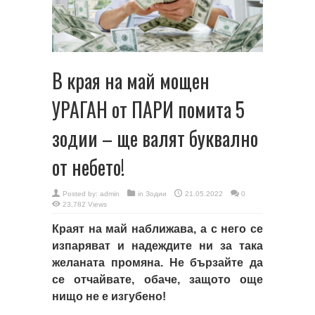
В края на май мощен
УРАГАН от ПАРИ помита 5
зодии – ще валят буквално
от небето!
Posted by:
admin
in
Зодии
21.05.2022
0
23,782 Views
Краят на май наближава, а с него се
изпаряват и надеждите ни за така
желаната промяна. Не бързайте да
се отчайвате, обаче, защото още
нищо не е изгубено!