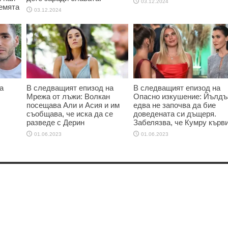
03.12.2024
емята
03.12.2024
а
В следващият епизод на
В следващият епизод на
Мрежа от лъжи: Волкан
Опасно изкушение: Йълдъ
посещава Али и Асия и им
едва не започва да бие
съобщава, че иска да се
доведената си дъщеря.
разведе с Дерин
Забелязва, че Кумру кърв
01.06.2023
01.06.2023