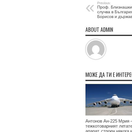
Previous:
Проф. Близнашки:
случва в Българи
Борисов и държа
ABOUT ADMIN
МОЖЕ ДА ТИ Е ИНТЕР
Антонов Ан-225 Мрия –
тежкотоварният летат
апарат, строен някога 