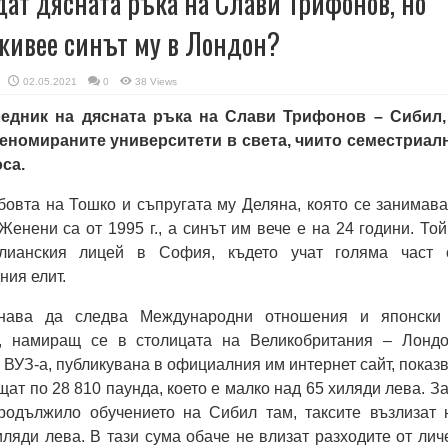
ат дясната ръка на Слави Трифонов, но
 живее синът му в Лондон?
02.05.2021
0
38 Views
едник на дясната ръка на Слави Трифонов – Сибил,
реномираните университети в света, чиито семестриал
оса.
овта на Тошко и съпругата му Деляна, която се занимава
Женени са от 1995 г., а синът им вече e на 24 години. Той
лианския лицей в София, където учат голяма част 
ния елит.
нава да следва Международни отношения и японски
, намиращ се в столицата на Великобритания – Лондо
 ВУЗ-а, публикувана в официалния им интернет сайт, показв
ат по 28 810 паунда, което е малко над 65 хиляди лева. За
продължило обучението на Сибил там, таксите възлизат 
ляди лева. В тази сума обаче не влизат разходите от лич