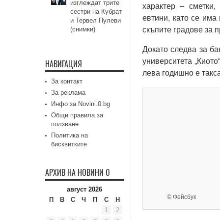
изглеждат трите
характер – сметки,
сестри на Кубрат
евтини, като се има
и Тервел Пулеви
(снимки)
скъпите градове за п
Докато следва за ба
университета „Киото
НАВИГАЦИЯ
лева годишно е такса
За контакт
За реклама
Инфо за Novini.0.bg
Общи правила за
ползване
Политика на
бисквитките
АРХИВ НА НОВИНИ 0
август 2026
© Фейсбук
П
В
С
Ч
П
С
Н
1
2