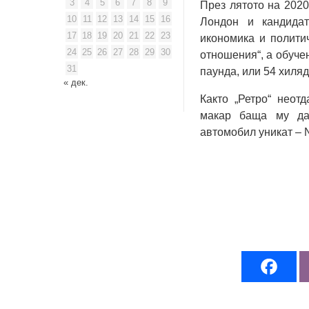
3
4
5
6
7
8
9
През лятото на 202
10
11
12
13
14
15
16
Лондон и кандидат
17
18
19
20
21
22
23
икономика и полити
24
25
26
27
28
29
30
отношения“, а обучен
31
паунда, или 54 хиляд
« дек.
Както „Ретро“ неот
макар баща му да
автомобил уникат – 