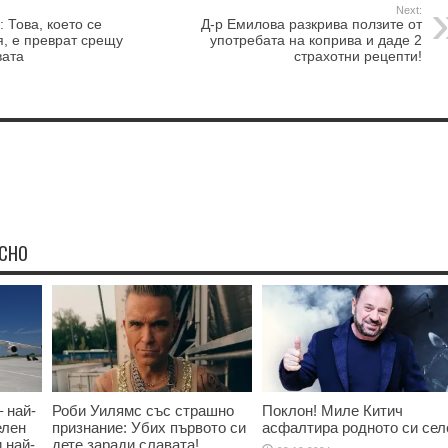
Next:
 Това, което се
Д-р Емилова разкрива ползите от
я, е преврат срещу
употребата на коприва и даде 2
вата
страхотни рецепти!
ЕСНО
 най-
Роби Уилямс със страшно
Поклон! Миле Китич
елен
признание: Убих първото си
асфалтира родното си сел
и най-
дете заради славата!