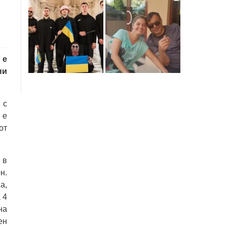
 е
ни
 с
 е
от
 в
н.
а,
 4
на
ен