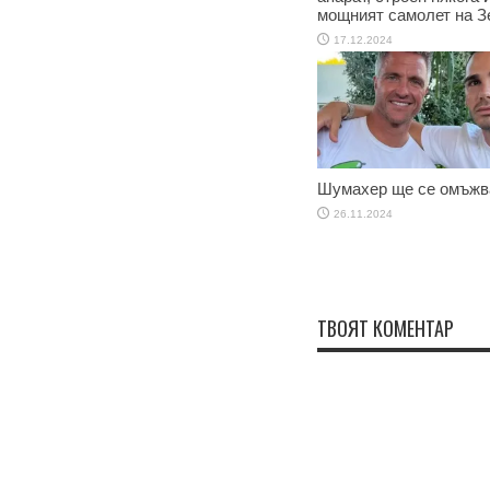
мощният самолет на З
17.12.2024
Шумахер ще се омъжв
26.11.2024
ТВОЯТ КОМЕНТАР