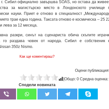
0 г. Сибил официално завършва SOAS, но остава да живее
ства за магистърско място в Лондонското училище 
чески науки. Приет е отново в специалност „Международ
ието трае една година. Таксата отново е космическа – 25 2
и лева за 12 месеца.
давна разкри, синът на сценариста обича скъпите играчк
 го раздава човек от народа. Сибил е собственик 
Nissan 350z Nismo.
Как ще коментираш?
Оцени публикация
[Общо:
0
Средна оценка
Сподели новината