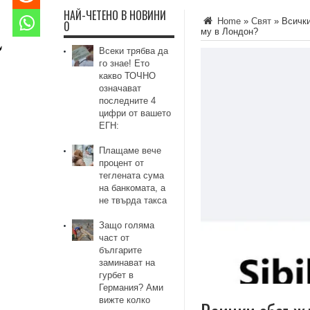
НАЙ-ЧЕТЕНО В НОВИНИ
Home
»
Свят
»
Всички
0
му в Лондон?
Всеки трябва да
го знае! Ето
какво ТОЧНО
означават
последните 4
цифри от вашето
ЕГН:
Плащаме вече
процент от
теглената сума
на банкомата, а
не твърда такса
Защо голяма
част от
българите
заминават на
гурбет в
Германия? Ами
вижте колко