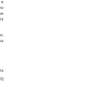
 в
по
ни
24
и,
на
та
:
0
]