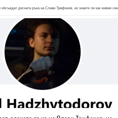
 обсъждат дясната ръка на Слави Трифонов, но знаете ли как живее си