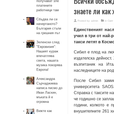
Всички обсъжд
получават зле
платените
знаете ли как
работници там
Сбъдва ли се
Posted by:
admin
in
Свят
начертаното?
България стъпи
Единственият насл
на грешния път
учил в три от най-
такси летят в Косм
Зеленски след
"Евровизия":
Нашият кураж
Сибил е плод на люб
впечатлява
издателска дейност. 
света, нашата
възпитаник на Ита
музика покорява
Европа!
наследниците на род
Александра
После Сибил зами
Сърчаджиева
университета SAOS
написа писмо до
Иван Ласкин,
Справка с таксите на
мъката й е
че годишно се заплащ
огромна
години, колкото е 
Вижте как
внушителните 261 хи