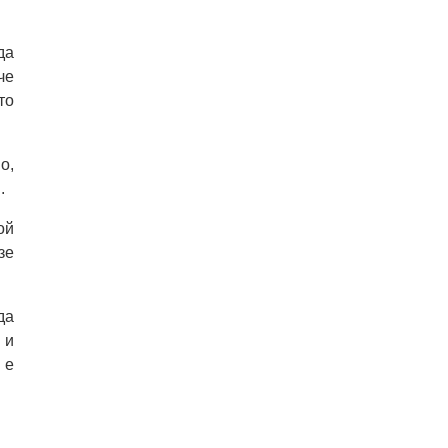
да
че
то
о,
.
ой
зе
да
 и
 е