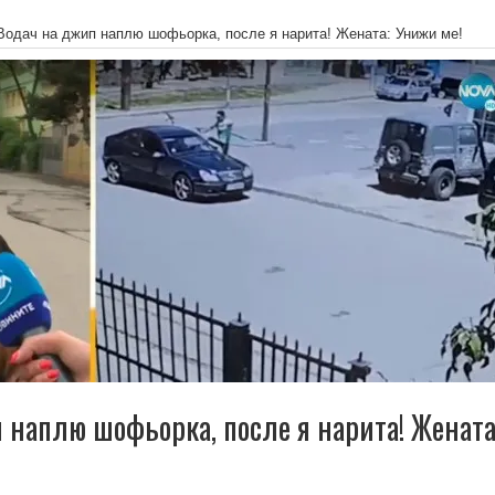
Водач на джип наплю шофьорка, после я нарита! Жената: Унижи ме!
 наплю шофьорка, после я нарита! Жената