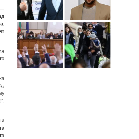
ед
а.
ят
ия
то
ка
Аз
му
“,
ни
та
та