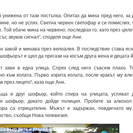
р унижена от тази постъпка. Опитах да мина пред него, за 
мине, но не успях. Светна червен светофар и си помислих, 
. Той обаче мина на червено, последвах го, като през цяло
със звуков сигнал“, споделя още Ани.
 завой и минава през велоалея. В последствие става ясн
 шофьорът е щял да прегази на косъм друга жена и децата й
 зави в една улица. Спрях след него съвсем плахо. Т
но към колата. Първо изрита колата, после кракът му вле
ак през лицето“, каза още Ани.
ъща и друг шофьор, който спира на улицата, успяват 
ия шофьор, докато дойде полиция. Пробите за алкохол
ора са отрицателни. Мъжът е задържан, повдигнато му
нство, съобщи Нова телевизия.