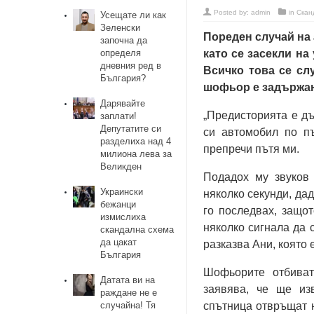
Posted by:
admin
in
Скан
Усещате ли как
Зеленски
Пореден случай на 
започна да
определя
като се засекли на
дневния ред в
Всичко това се сл
България?
шофьор е задържан,
Дарявайте
„Предисторията е дъ
заплати!
Депутатите си
си автомобил по пъ
разделиха над 4
препречи пътя ми.
милиона лева за
Великден
Подадох му звуков 
Украински
няколко секунди, дад
бежанци
го последвах, защо
измислиха
няколко сигнала да 
скандална схема
да цакат
разказва Ани, която 
България
Шофьорите отбиват
Датата ви на
заявява, че ще из
раждане не е
случайна! Тя
спътница отвръщат н