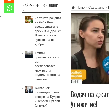
НАЙ-ЧЕТЕНО В НОВИНИ
Home
»
Скандално
»
0
Златната рецепта
на баба Лили
срещу диабет с
орехи и индрише:
Никога не съм се
чувствала по-
добре!
Емили
Тротинетката си
има
последовател,
мъж върти
педалите като за
световно
Вижте как
Водач на джип
изглеждат трите
сестри на Кубрат
Унижи ме!
и Тервел Пулеви
(снимки)