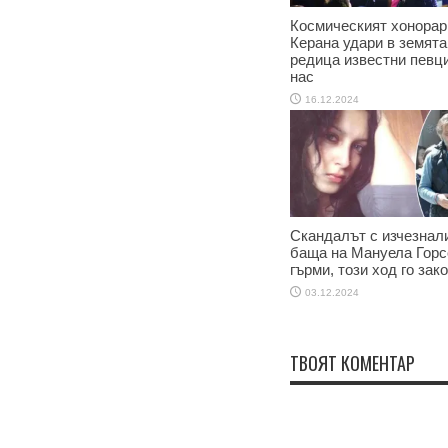
Космическият хонорар
Керана удари в земята
редица известни певци
нас
16.12.2024
Скандалът с изчезнал
баща на Мануела Горс
гърми, този ход го зак
03.12.2024
ТВОЯТ КОМЕНТАР