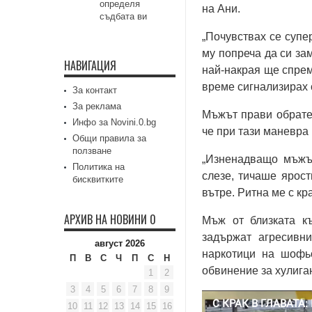
определя
на Ани.
съдбата ви
„Почувствах се супе
му попреча да си за
НАВИГАЦИЯ
най-накрая ще спрем
време сигнализирах 
За контакт
За реклама
Мъжът прави обратен
Инфо за Novini.0.bg
че при тази маневра
Общи правила за
ползване
„Изненадващо мъжът
Политика на
слезе, тичаше ярост
бисквитките
вътре. Ритна ме с кр
АРХИВ НА НОВИНИ 0
Мъж от близката к
задържат агресивн
август 2026
наркотици на шофь
П
В
С
Ч
П
С
Н
обвинение за хулига
1
2
3
4
5
6
7
8
9
10
11
12
13
14
15
16