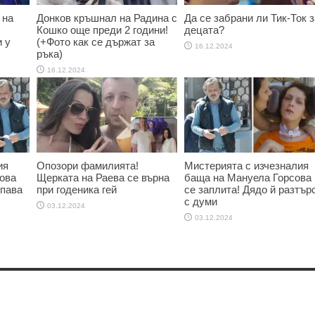
 на
Донков кръшнал на Радина с
Да се забрани ли Тик-Ток з
Кошко още преди 2 години!
децата?
 у
(+Фото как се държат за
16.12.2024
ръка)
16.12.2024
ия
Опозори фамилията!
Мистерията с изчезналия
ова
Щерката на Раева се върна
баща на Мануела Горсова
опава
при годеника гей
се заплита! Дядо й разтър
с думи
03.12.2024
03.12.2024