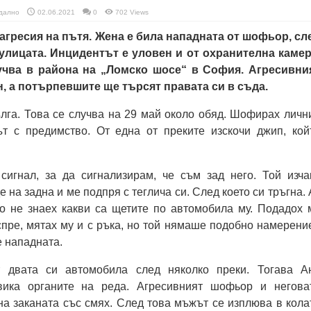
дално
02.06.2021
0
702 Views
агресия на пътя. Жена е била нападната от шофьор, сл
 улицата. Инцидентът е уловен и от охранителна камер
учва в района на „Ломско шосе“ в София. Агресивни
 а потърпевшите ще търсят правата си в съда.
лга. Това се случва на 29 май около обяд. Шофирах личн
т с предимство. От една от преките изскочи джип, кой
сигнал, за да сигнализирам, че съм зад него. Той изча
е на задна и ме подпря с теглича си. След което си тръгна. 
то не знаех какви са щетите по автомобила му. Подадох 
спре, мятах му и с ръка, но той нямаше подобно намерение
е нападната.
 двата си автомобила след няколко преки. Тогава А
вика органите на реда. Агресивният шофьор и негова
а заканата със смях. След това мъжът се изплюва в кола