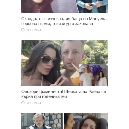
Скандалът с изчезналия баща на Мануела
Горсова гърми, този ход го закопава
03.12.2024
Опозори фамилията! Щерката на Раева се
върна при годеника гей
03.12.2024