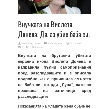
Внучката на Виолета
Донева: Да, аз убих баба си!
Posted by:
admin
in
Скандално
03.11.2022
0
1,969 Views
Внучката на брутално убитата
екранна икона Виолета Донева е
направила пълни самопризнания
пред разследващите и е описала
подробно как е причинила смъртта
на баба си, твърди „Лупа“, като се
позовава на източници сред
разследващите.
Показанията на младата жена обаче не