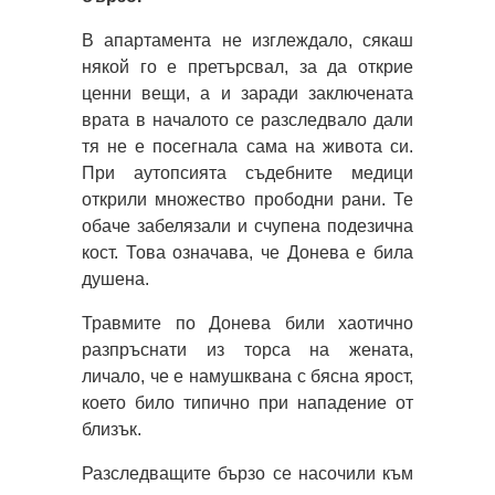
В апартамента не изглеждало, сякаш
някой го е претърсвал, за да открие
ценни вещи, а и заради заключената
врата в началото се разследвало дали
тя не е посегнала сама на живота си.
При аутопсията съдебните медици
открили множество прободни рани. Те
обаче забелязали и счупена подезична
кост. Това означава, че Донева е била
душена.
Травмите по Донева били хаотично
разпръснати из торса на жената,
личало, че е намушквана с бясна ярост,
което било типично при нападение от
близък.
Разследващите бързо се насочили към