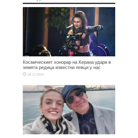
Космическият хонорар на Керана удари в
земята редица известни певци у нас
16.12.2024