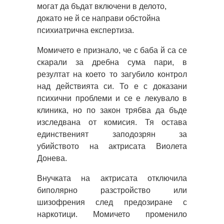
могат да бъдат включени в делото,
докато не й се направи обстойна
психиатрична експертиза.
Момичето е признало, че с баба й са се
скарали за дребна сума пари, в
резултат на което то загубило контрол
над действията си. То е с доказани
психични проблеми и се е лекувало в
клиника, но по закон трябва да бъде
изследвана от комисия. Тя остава
единственият заподозрян за
убийството на актрисата Виолета
Донева.
Внучката на актрисата отключила
биполярно разстройство или
шизофрения след предозиране с
наркотици. Момичето променило