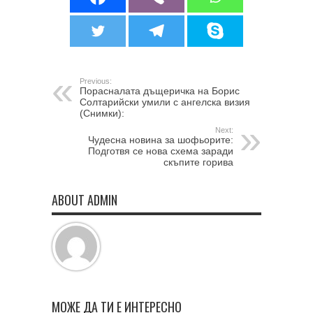
Previous:
Порасналата дъщеричка на Борис
Солтарийски умили с ангелска визия
(Снимки):
Next:
Чудесна новина за шофьорите:
Подготвя се нова схема заради
скъпите горива
ABOUT ADMIN
МОЖЕ ДА ТИ Е ИНТЕРЕСНО