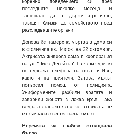
коренно поведението си през
последните няколко месеца и
започнало да се държи агресивно,
твърдят близки до семейството пред
разследващите органи.
Донева бе намерена мъртва в дома си
в столичния кв. “Изток“ на 22 октомври.
Актрисата живеела сама в кооперация
на ул. “Пиер Дегейтър“. Няколко дни тя
не вдигала телефона на сина си Иво,
както и на приятели. Затова мъжът
потърсил помощ от полицията.
Униформените разбили вратата и
заварили жената в локва кръв. Така
веднага станало ясно, че актрисата не
е починала от естествена смърт.
Версията за грабеж отпаднала
бързо.