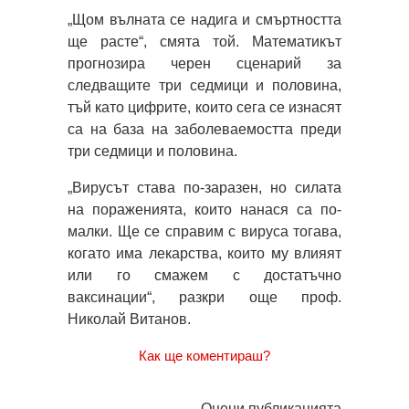
„Щом вълната се надига и смъртността
ще расте“, смята той. Математикът
прогнозира черен сценарий за
следващите три седмици и половина,
тъй като цифрите, които сега се изнасят
са на база на заболеваемостта преди
три седмици и половина.
„Вирусът става по-заразен, но силата
на пораженията, които нанася са по-
малки. Ще се справим с вируса тогава,
когато има лекарства, които му влияят
или го смажем с достатъчно
ваксинации“, разкри още проф.
Николай Витанов.
Как ще коментираш?
Оцени публикацията