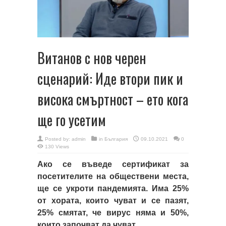
Витанов с нов черен
сценарий: Иде втори пик и
висока смъртност – ето кога
ще го усетим
Posted by:
admin
in
България
09.10.2021
0
130 Views
Ако се въведе сертификат за
посетителите на обществени места,
ще се укроти пандемията. Има 25%
от хората, които чуват и се пазят,
25% смятат, че вирус няма и 50%,
които започват да чуват.