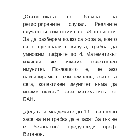
„Статистиката се базира на
регистрираните случаи. Реалните
случаи със симптоми са с 1/3 по-високи.
За да разберем колко са хората, които
са е срещнали с вируса, трябва да
умножим цифрите по 4. Математикът
изчисли, че нямаме колективен
имунитет. По-лошото е, че ако
ваксинираме с тези темпове, които са
сега, колективен имунитет няма да
имаме никога“, каза математикът от
БАН.
„Децата и младежите до 19 г. са силно
засегнати и трябва да е пазят. За тях не
е безопасно“, предупреди проф.
Витанов.