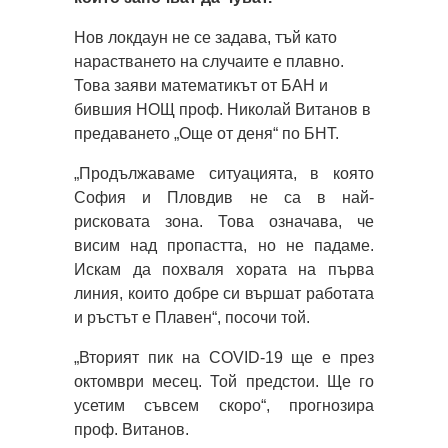
Нов локдаун не се задава, тъй като
нарастването на случаите е плавно.
Това заяви математикът от БАН и
бившия НОЩ проф. Николай Витанов в
предаването „Още от деня“ по БНТ.
„Продължаваме ситуацията, в която
София и Пловдив не са в най-
рисковата зона. Това означава, че
висим над пропастта, но не падаме.
Искам да похваля хората на първа
линия, които добре си вършат работата
и ръстът е Плавен“, посочи той.
„Вторият пик на COVID-19 ще е през
октомври месец. Той предстои. Ще го
усетим съвсем скоро“, прогнозира
проф. Витанов.