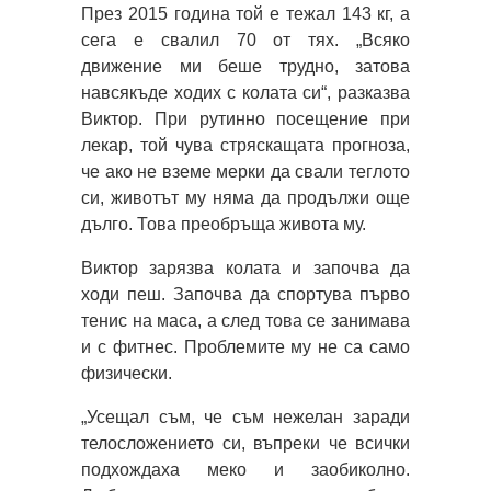
През 2015 година той е тежал 143 кг, а
сега е свалил 70 от тях. „Всяко
движение ми беше трудно, затова
навсякъде ходих с колата си“, разказва
Виктор. При рутинно посещение при
лекар, той чува стряскащата прогноза,
че ако не вземе мерки да свали теглото
си, животът му няма да продължи още
дълго. Това преобръща живота му.
Виктор зарязва колата и започва да
ходи пеш. Започва да спортува първо
тенис на маса, а след това се занимава
и с фитнес. Проблемите му не са само
физически.
„Усещал съм, че съм нежелан заради
телосложението си, въпреки че всички
подхождаха меко и заобиколно.