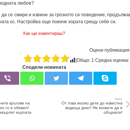
ародната любов?
 да се смири и извини за грозното си поведение, продължа
ната ос. Настройва още повече хората срещу себе си.
Как ще коментираш?
Оцени публикация
[Общо:
1
Средна оценка
Сподели новината
Next:
ните кръгове на
От това малко дете до известна
но го е обявил!
водеща днес! Не можете да я
хвърлят кърпата
объркате!