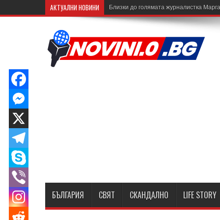
АКТУАЛНИ НОВИНИ
Близки до голямата журналистка Марга
БЪЛГАРИЯ
СВЯТ
СКАНДАЛНО
LIFE STORY