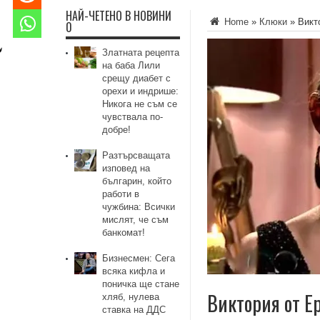
НАЙ-ЧЕТЕНО В НОВИНИ
Home
»
Клюки
»
Викт
0
Златната рецепта
на баба Лили
срещу диабет с
орехи и индрише:
Никога не съм се
чувствала по-
добре!
Разтърсващата
изповед на
българин, който
работи в
чужбина: Всички
мислят, че съм
банкомат!
Бизнесмен: Сега
всяка кифла и
поничка ще стане
Виктория от Ер
хляб, нулева
ставка на ДДС