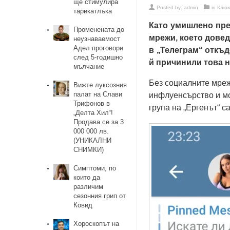
ще стимулира
Posted by:
admin
in
Клюк
тарикатлъка
Като умишлено пре
Променената до
мрежи, което дове
неузнаваемост
Адел проговори
в „Телеграм“ откъд
след 5-годишно
й причинили това 
мълчание
Без социалните мрежи
Вижте луксозния
палат на Слави
инфлуенсърство и мо
Трифонов в
група на „Ергенът“ с
„Делта Хил“!
Продава се за 3
000 000 лв.
(УНИКАЛНИ
СНИМКИ)
Симптоми, по
които да
различим
сезонния грип от
Ковид
Хороскопът на