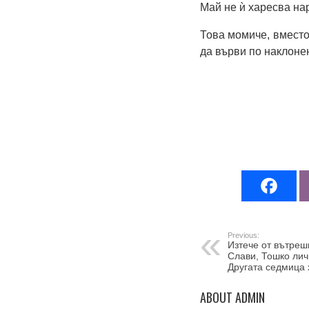
Май не ѝ харесва н
Това момиче, вместо
да върви по наклоне
Previous:
Изтече от вътреш
Слави, Тошко лич
Другата седмица 
ABOUT ADMIN