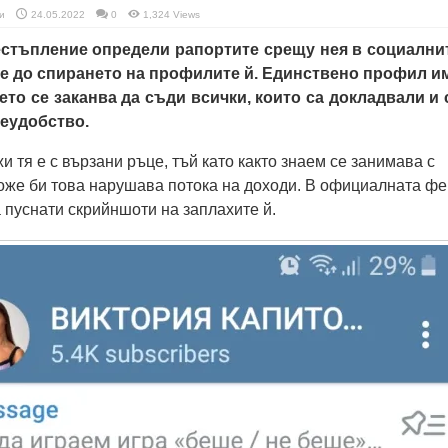
и
24.05.2022
0
1,324 Views
стъпление определи рапортите срещу нея в социални
де до спирането на профилите й. Единствено профил и
ето се заканва да съди всички, които са докладвали и 
неудобство.
 тя е с вързани ръце, тъй като както знаем се занимава с
же би това нарушава потока на доходи. В официалната фе
а пуснати скрийншоти на заплахите й.