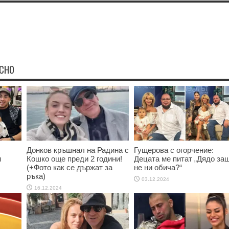
ЕСНО
Донков кръшнал на Радина с
Гущерова с огорчение:
и
Кошко още преди 2 години!
Децата ме питат „Дядо за
(+Фото как се държат за
не ни обича?“
ръка)
03.12.2024
16.12.2024