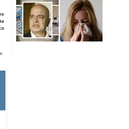
те
ма
са
н