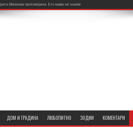
рита Михнева проговориха. Ето какво не знаем
ДОМ И ГРАДИНА
ЛЮБОПИТНО
ЗОДИИ
КОМЕНТАРИ