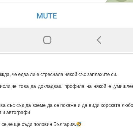
жда, че едва ли е стреснала някой със заплахите си.
исли,че това да докладваш профила на някой е „умишле
ва със съд да вземе да се покаже и да види хорската любо
и и автографи
а се,че ще съди половин България.