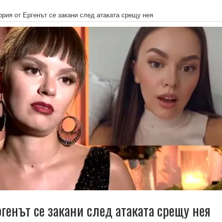
ория от Ергенът се закани след атаката срещу нея
генът се закани след атаката срещу нея