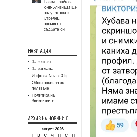
Павел Глоба за
юни-Близнаци ще
получат шанс,
Стрелец
променят
съдбата си
НАВИГАЦИЯ
За контакт
За реклама
Инфо за Novini.0.bg
Общи правила за
ползване
Политика на
бисквитките
АРХИВ НА НОВИНИ 0
август 2026
П
В
С
Ч
П
С
Н