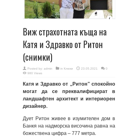
Виж страхотната къща на
Катя и Здравко от Ритон
(снимки)
Posted by:
admin
in
Клюки
23.05.2021
0
980 Views
Катя и Здравко от „Ритон” спокойно
могат да се преквалифицират в
ландшафтен архитект и интериорен
дизайнер.
Дует Ритон живее в изумителен дом в
Банкя на надморска височина равна на
божествена цифра – 777 метра.