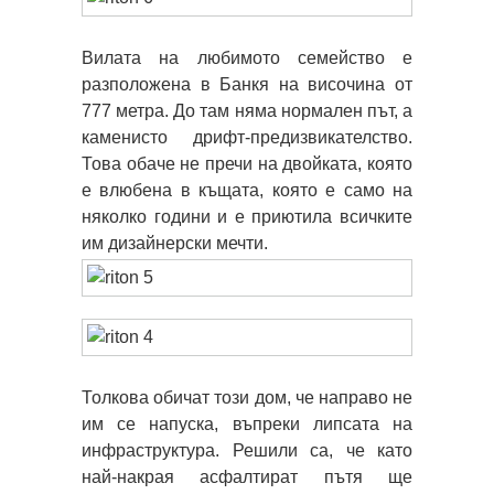
Вилата на любимото семейство е
разположена в Банкя на височина от
777 метра. До там няма нормален път, а
каменисто дрифт-предизвикателство.
Това обаче не пречи на двойката, която
е влюбена в къщата, която е само на
няколко години и е приютила всичките
им дизайнерски мечти.
Толкова обичат този дом, че направо не
им се напуска, въпреки липсата на
инфраструктура. Решили са, че като
най-накрая асфалтират пътя ще