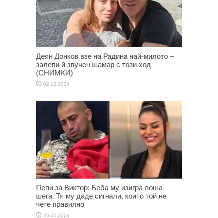
Деян Донков взе на Радина най-милото –
залепи й звучен шамар с този ход
(СНИМКИ)
02.12.2024
Пепи за Виктор: Беба му изигра лоша
шега. Тя му даде сигнали, които той не
чете правилно
26.11.2024