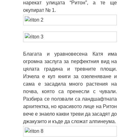
нарекат улицата “Ритон”, а те ще
окупират № 1.
Благата и уравновесена Катя има
огромна заслуга за перфектния вид на
цялата градина и тревните площи.
Изчела е куп книги за озеленяване и
сама е засадила много растения на
почва, която са пренесли с чували.
Разбира се ползвали са ландшафтната
архитектка, но красивото лице на Ритон
вече е знаело какви треви да засадят до
джакузито и къде да сложат алпинеума.