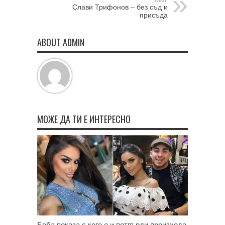
Next:
Слави Трифонов – без съд и
присъда
ABOUT ADMIN
МОЖЕ ДА ТИ Е ИНТЕРЕСНО
Беба показа с кого е и потвърди произхода