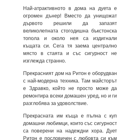
Най-атрактивното в дома на дуета е
огромен дънер! Вместо да унищожат
дървото решили да запазят
великолепната стогодишна бъкстонска
топола и около нея са издигнали
къщата си. Сега тя заема централно
място в стаята и със сигурност не
изглежда странно.
Прекрасният дом на Ритон е оборудван
с най-модерна техника. Там майсторът
е Здравко, който не просто може да
ремонтира всеки домашен уред, но и ги
разглобява за удоволствие.
Прекрасната им къща е пълна с куп
домашни любимци, които със сигурност
са поверени на надеждни хора. Дует
Ритон е пословичен с любовта си към