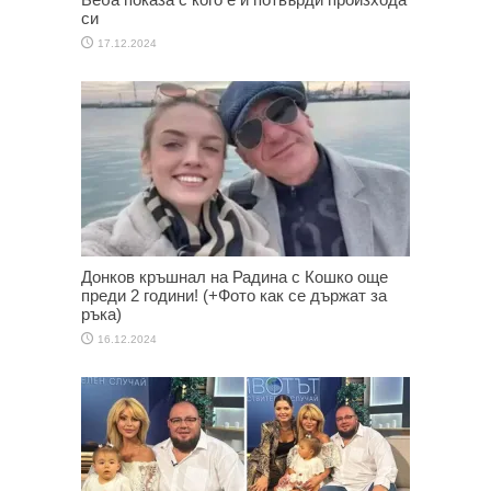
си
17.12.2024
Донков кръшнал на Радина с Кошко още
преди 2 години! (+Фото как се държат за
ръка)
16.12.2024