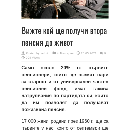
Вижте кой ще получи втора
пенсия до живот
Posted by:
admin
in
България
20.05.2021
0
208 Views
Само около 20% от първите
пенсионери, които ще вземат пари
за старост и от универсален частен
пенсионен фонд, имат такива
натрупвания по партидата си, които
да им позволят да получават
пожизнена пенсия.
17 000 жени, родени през 1960 г., ще са
първите у нас, които от септември ще