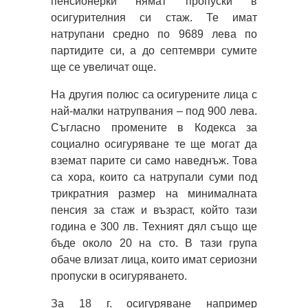
пенсионерки нямат пропуски в
осигурителния си стаж. Те имат
натрупани средно по 9689 лева по
партидите си, а до септември сумите
ще се увеличат още.
На другия полюс са осигурените лица с
най-малки натрупвания – под 900 лева.
Съгласно промените в Кодекса за
социално осигуряване те ще могат да
вземат парите си само наведнъж. Това
са хора, които са натрупали суми под
трикратния размер на минималната
пенсия за стаж и възраст, който тази
година е 300 лв. Техният дял също ще
бъде около 20 на сто. В тази група
обаче влизат лица, които имат сериозни
пропуски в осигуряването.
За 18 г. осигуряване например