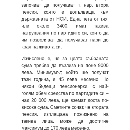
започват да получават т. нар. втора
пенсия, която е допълваща към
държавната от НОИ. Една пета от тях,
или около 3400, имат такива
натрупвания по партидите си, които да
им позволяват да получават пари до
края на живота си.
Изчислено е, че за целта събраната
сума трябва да възлиза на поне 9000
лева. Минимумът, който ще получат
тази година, е 45 лева месечно. Но
някои бъдещи пенсионерки, с най-
голям обем средства по партидите си –
над 20 000 лева, ще вземат доста по-
висока сума. Сметките сочат, че втората
пенсия, изплащана пожизнено на
такива лица, може да достигне
максимум до 170 лева месечно.