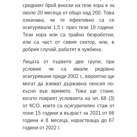
средният брой вноски на тези хора е за
около 20 месеца от общо над 200. Това
означава, че те ефективно са се
осигурявали 1,5 г. през тези 18 години.
Тези хора или са трайно безработни,
или са част от сивия сектор, или, в
добрия случай, работят в чужбина.
Лицата от първите две групи, при
условие че са имали редовно
осигуряване преди 2002 г., вероятно ще
могат да вземат държавна пенсия по-
късно във времето. Това ще стане,
когато покрият условията на чл. 68 (3)
от КСО, които са осигурителен стаж от
поне 15 години и възраст за 2021 от 66
години и 8 месеца, нарастваща до 67
години от 2022 г.