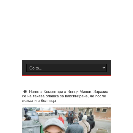
Home
»
Коментари
»
Венци Мицов: Заразих
се на такава опашка за ваксиниране, че после
лежах и в болница