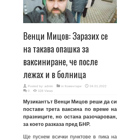
Венци Мицов: Заразих се
на такава опашка за
ваксиниране, че после
лежах и в болница
Posted by:
admin
in
Коментари
04.01.2022
0
328 Views
Музикантът Венци Мицов реши да си
постави трета ваксина по време на
празниците, но остана разочарован,
за което разказа пред БНР.
Ще пуснем всички пунктове в пика на