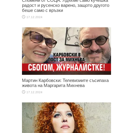
Спомени от СОЦА: Ядяхме само кучешка
радост и русенско варено, защото другото
беше само с връзки
17.12.2024
Мартин Карбовски: Телевизиите съсипаха
живота на Маргарита Михнева
17.12.2024