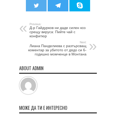
Previous:
Д-р Гайдурков ни даде силен коз
срещу вируcа: Пийте чай с
конфитюр
Next:
Лиана Панделиева с разтърсващ
коментар за убитото от дядо си 6-
годишно момченце в Монтана
ABOUT ADMIN
МОЖЕ ДА ТИ Е ИНТЕРЕСНО