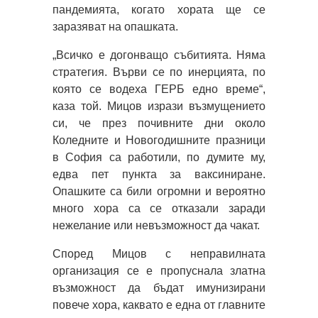
пандемията, когато хората ще се
заразяват на опашката.
„Всичко е догонващо събитията. Няма
стратегия. Върви се по инерцията, по
която се водеха ГЕРБ едно време“,
каза той. Мицов изрази възмущението
си, че през почивните дни около
Коледните и Новогодишните празници
в София са работили, по думите му,
едва пет пункта за ваксиниране.
Опашките са били огромни и вероятно
много хора са се отказали заради
нежелание или невъзможност да чакат.
Според Мицов с неправилната
организация се е пропуснала златна
възможност да бъдат имунизирани
повече хора, каквато е една от главните