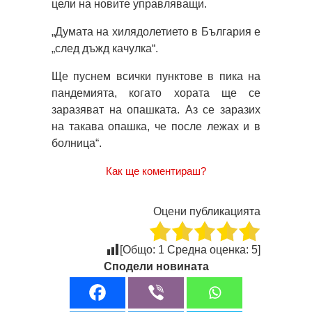
цели на новите управляващи.
„Думата на хилядолетието в България е
„след дъжд качулка“.
Ще пуснем всички пунктове в пика на
пандемията, когато хората ще се
заразяват на опашката. Аз се заразих
на такава опашка, че после лежах и в
болница“.
Как ще коментираш?
Оцени публикацията
[Общо:
1
Средна оценка:
5
]
Сподели новината