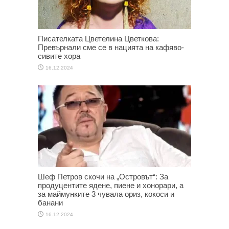
Писателката Цветелина Цветкова:
Превърнали сме се в нацията на кафяво-
сивите хора
16.12.2024
Шеф Петров скочи на „Островът“: За
продуцентите ядене, пиене и хонорари, а
за маймунките 3 чувала ориз, кокоси и
банани
16.12.2024