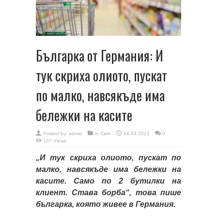
Българка от Германия: И
тук скриха олиото, пускат
по малко, навсякъде има
бележки на касите
Posted by:
admin
in
Свят
14.03.2022
0
137 Views
„И тук скриха олиото, пускат по
малко, навсякъде има бележки на
касите. Само по 2 бутилки на
клиент. Става борба“, това пише
българка, която живее в Германия.