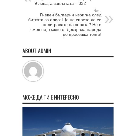
9 лева, а заплатата – 332
Next:
Гневен българин изригна след
битката за олио: Що не спрете да се
подигравате на хората? Не е
смешно, тъжно е! Докараха народа
до просешка тояга!
ABOUT ADMIN
МОЖЕ ДА ТИ Е ИНТЕРЕСНО