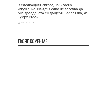
В следващият епизод на Опасно
изкушение: Йълдъз едва не започва да
бие доведената си дъщеря. Забелязва, че
Кумру кърви
01.06.2023
ТВОЯТ КОМЕНТАР