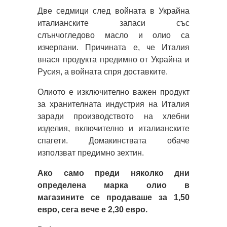
Две седмици след войната в Украйна
италианските запаси със
слънчогледово масло и олио са
изчерпани. Причината е, че Италия
внася продукта предимно от Украйна и
Русия, а войната спря доставките.
Олиото е изключително важен продукт
за хранителната индустрия на Италия
заради производството на хлебни
изделия, включително и италианските
спагети. Домакинствата обаче
използват предимно зехтин.
Ако само преди няколко дни
определена марка олио в
магазините се продаваше за 1,50
евро, сега вече е 2,30 евро.