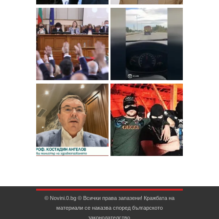
© Novini.0.bg © Всички права запазени! Кражбата на
материали се наказва според българското
законодателство.