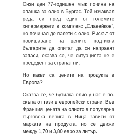
Онзи ден 77-годишен мъж почина на
опашка за олио в Бургас. Той изчаквал
реда си пред един от големите
хипермаркети в комплекс „Славейков”,
но починал до палети с олио. Рискът от
повишаване на цените подтикна
българите да опитат да си направят
запаси, оказва се, че ситуацията не е
прецедент за странат ни.
Но какви са цените на продукта в
Европа?
Оказва се, че бутилка олио у нас е по-
скъпа от тази в европейски страни. Във
Франция цената на олиото в популярна
търговска верига в Ница зависи от
марката на продукта, но се движи
между 1,70 и 3,80 евро за литър.