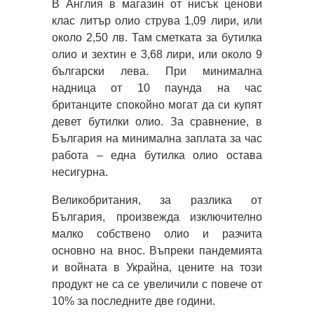
В Англия в магазин от нисък ценови
клас литър олио струва 1,09 лири, или
около 2,50 лв. Там сметката за бутилка
олио и зехтин е 3,68 лири, или около 9
български лева. При минимална
надница от 10 паунда на час
британците спокойно могат да си купят
девет бутилки олио. За сравнение, в
България на минимална заплата за час
работа – една бутилка олио остава
несигурна.
Великобритания, за разлика от
България, произвежда изключително
малко собствено олио и разчита
основно на внос. Въпреки пандемията
и войната в Украйна, цените на този
продукт не са се увеличили с повече от
10% за последните две години.