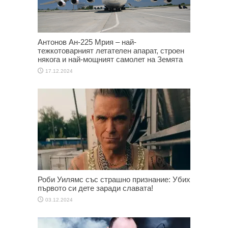
Антонов Ан-225 Мрия – най-
тежкотоварният летателен апарат, строен
някога и най-мощният самолет на Земята
17.12.2024
Роби Уилямс със страшно признание: Убих
първото си дете заради славата!
03.12.2024