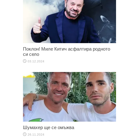
Поклон! Миле Китич асфалтира родното
си село
03.12.2024
Шумахер ще се омъжва
26.11.2024