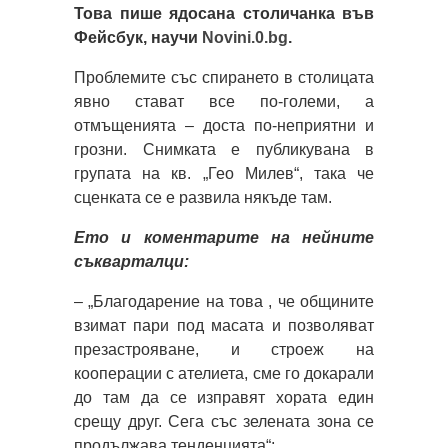
Това пише ядосана столичанка във
Фейсбук, научи
Novini.0.bg
.
Проблемите със спирането в столицата
явно стават все по-големи, а
отмъщенията – доста по-неприятни и
грозни. Снимката е публикувана в
групата на кв. „Гео Милев“, така че
сценката се е развила някъде там.
Ето и коментарите на нейните
съкварталци:
– „Благодарение на това , че общините
взимат пари под масата и позволяват
презастрояване, и строеж на
кооперации с ателиета, сме го докарали
до там да се изправят хората един
срещу друг. Сега със зелената зона се
продължава тенденцията“;