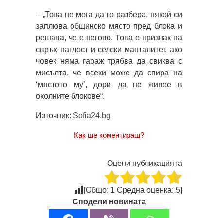
– „Това не мога да го разбера, някой си
заплюва общинско място пред блока и
решава, че е негово. Това е признак на
свръх наглост и селски манталитет, ако
човек няма гараж трябва да свиква с
мисълта, че всеки може да спира на
‘мястото му’, дори да не живее в
околните блокове“.
Източник:
Sofia24.bg
Как ще коментираш?
Оцени публикацията
[Общо:
1
Средна оценка:
5
]
Сподели новината