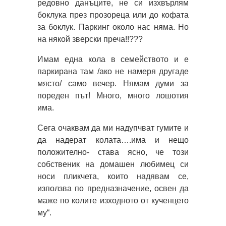
редовно данъците, не си изхвърлям
боклука през прозореца или до кофата
за боклук. Паркинг около нас няма. Но
на някой зверски преча!!???
Имам една кола в семейството и е
паркирана там /ако не намеря другаде
място/ само вечер. Нямам думи за
пореден път! Много, много лошотия
има.
Сега очаквам да ми надупчват гумите и
да надерат колата….има и нещо
положително- става ясно, че този
собственик на домашен любимец си
носи пликчета, които надявам се,
използва по предназначение, освен да
маже по колите изходното от кученцето
му“.