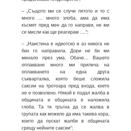
– „Същото ми се случи лятото и то с
много … много злоба, ама да има
късмет пред мен да го направи, не ми
се мисли как ще реагирам ….“;
– „Наистина е идиотско и аз никога не
бих го направила. Дори не би ми
минало през ума. Обаче… Вашето
оплакване много ми прилича на
оплакването на една друга
съкварталка, която беше сложила
саксии на тротоара пред входа, което
не е позволено. Някой е подал жалба в
общината и общината е наложила
глоба. Та тя тръгна да се жалва в
групата как можело да има такива хора,
които да пускат жалби в общината
срещу нейните саксии“;