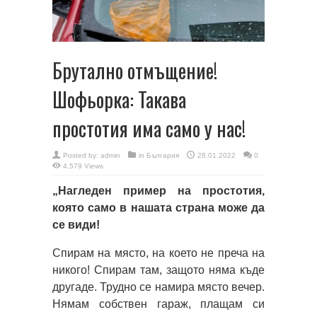
Брутално отмъщение!
Шофьорка: Такава
простотия има само у нас!
Posted by:
admin
in
България
28.01.2022
0
4,579 Views
„Нагледен пример на простотия,
която само в нашата страна може да
се види!
Спирам на място, на което не преча на
никого! Спирам там, защото няма къде
другаде. Трудно се намира място вечер.
Нямам собствен гараж, плащам си