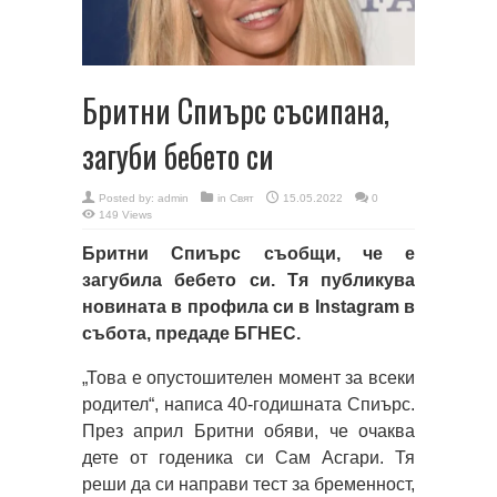
Бритни Спиърс съсипана,
загуби бебето си
Posted by:
admin
in
Свят
15.05.2022
0
149 Views
Бритни Спиърс съобщи, че е
загубила бебето си. Тя публикува
новината в профила си в Instagram в
събота, предаде БГНЕС.
„Това е опустошителен момент за всеки
родител“, написа 40-годишната Спиърс.
През април Бритни обяви, че очаква
дете от годеника си Сам Асгари. Тя
реши да си направи тест за бременност,