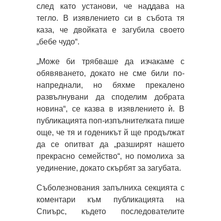
след като установи, че наддава на
тегло. В изявлението си в събота тя
каза, че двойката е загубила своето
„бебе чудо“.
„Може би трябваше да изчакаме с
обявяването, докато не сме били по-
напреднали, но бяхме прекалено
развълнувани да споделим добрата
новина“, се казва в изявлението ѝ. В
публикацията поп-изпълнителката пише
още, че тя и годеникът й ще продължат
да се опитват да „разширят нашето
прекрасно семейство“, но помолиха за
уединение, докато скърбят за загубата.
Съболезнования запълниха секцията с
коментари към публикацията на
Спиърс, където последователите