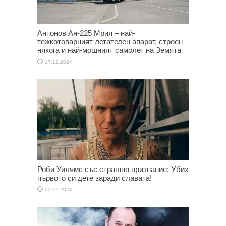
Антонов Ан-225 Мрия – най-
тежкотоварният летателен апарат, строен
някога и най-мощният самолет на Земята
17.12.2024
Роби Уилямс със страшно признание: Убих
първото си дете заради славата!
03.12.2024