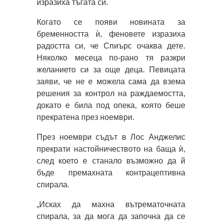
изразиха тъгата си.
Когато се появи новината за
бременността ѝ, феновете изразиха
радостта си, че Спиърс очаква дете.
Няколко месеца по-рано тя разкри
желанието си за още деца. Певицата
заяви, че не е можела сама да взема
решения за контрол на раждаемостта,
докато е била под опека, която беше
прекратена през ноември.
През ноември съдът в Лос Анджелис
прекрати настойничеството на баща ѝ,
след което е станало възможно да й
бъде премахната контрацептивна
спирала.
„Исках да махна вътрематочната
спирала, за да мога да започна да се