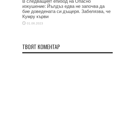
В следващият епизод на Опасно
изкушение: Йълдъз едва не започва да
бие доведената си дъщеря. Забелязва, че
Кумру кърви
01.06.2023
ТВОЯТ КОМЕНТАР