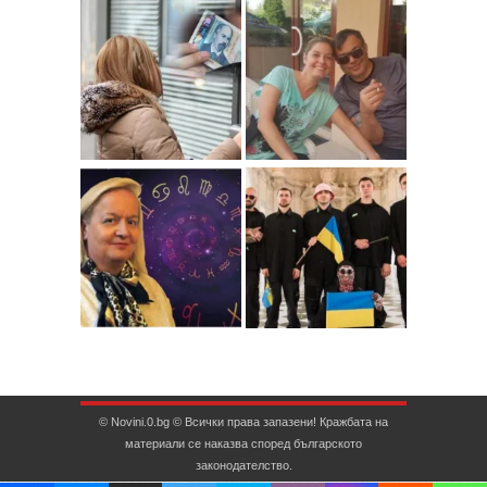
© Novini.0.bg © Всички права запазени! Кражбата на
материали се наказва според българското
законодателство.