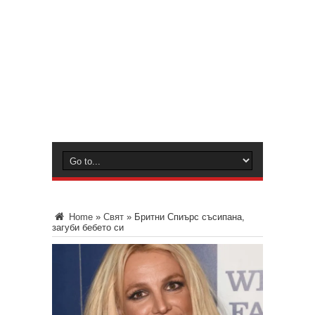
Home
»
Свят
»
Бритни Спиърс съсипана,
загуби бебето си