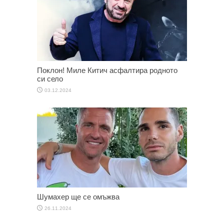
Поклон! Миле Китич асфалтира родното
си село
03.12.2024
Шумахер ще се омъжва
26.11.2024