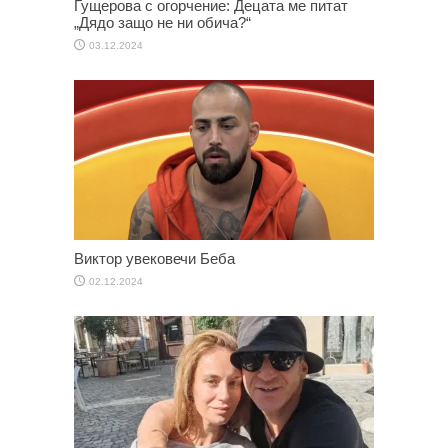
Гущерова с огорчение: Децата ме питат
„Дядо защо не ни обича?“
03.12.2024
Виктор увековечи Беба
02.12.2024