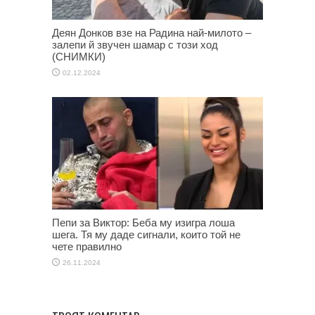
Деян Донков взе на Радина най-милото –
залепи й звучен шамар с този ход
(СНИМКИ)
02.12.2024
Пепи за Виктор: Беба му изигра лоша
шега. Тя му даде сигнали, които той не
чете правилно
26.11.2024