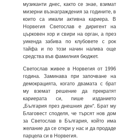
музиканти днес, както се знае, взимат
мизерни възнаграждения за годините, в
които са имали активна кариера. В
Норвегия Светослав е диригент на
църковен хор и свири на орган, а през
уикенда забива по клубовете с рок
тайфа и по този начин налива още
средства във фамилния бюджет.
Светослав живее в Норвегия от 1996
година. Заминава при започване на
демокрацията, когато двамата с брат
му вземат решение да прекратят
кариерата си, пише изданието
„България през днешния ден“. Брат му
Благовест споделя, че търсят нов дом
за Светослав в България, който има
желание да се откри у нас и да продаде
парцела си в Норвегия.