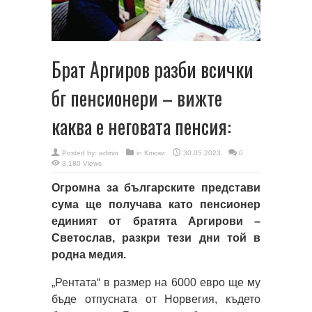
Брат Аргиров разби всички
бг пенсионери – вижте
каква е неговата пенсия:
Posted by:
admin
in
Клюки
30.05.2023
0
3,180 Views
Огромна за българските представи
сума ще получава като пенсионер
единият от братята Аргирови –
Светослав, разкри тези дни той в
родна медия.
„Рентата“ в размер на 6000 евро ще му
бъде отпусната от Норвегия, където