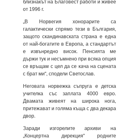
близнакът на Благовест работи и живее
от 1996 г.
„В Норвегия хонорарите са
галактически спрямо тези в България,
защото скандинавската страна е една
от най-богатите в Европа, а стандартът
е извънредно висок. Пенсията ме
държи тук и несъмнено при всяка опция
се връщам с цел да се кача на сцената
с брат ми“, сподели Светослав.
Неговата норвежка съпруга е детска
учителка със заплата 4000 евро.
Двамата живеят на широка нога,
притежават и голяма къща с два декара
двор.
Заради изгорелите архиви на
„Концертна дирекция“ родните