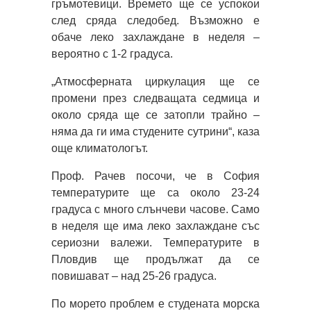
гръмотевици. Времето ще се успокои
след сряда следобед. Възможно е
обаче леко захлаждане в неделя –
вероятно с 1-2 градуса.
„Атмосферната циркулация ще се
промени през следващата седмица и
около сряда ще се затопли трайно –
няма да ги има студените сутрини“, каза
още климатологът.
Проф. Рачев посочи, че в София
температурите ще са около 23-24
градуса с много слънчеви часове. Само
в неделя ще има леко захлаждане със
сериозни валежи. Температурите в
Пловдив ще продължат да се
повишават – над 25-26 градуса.
По морето проблем е студената морска