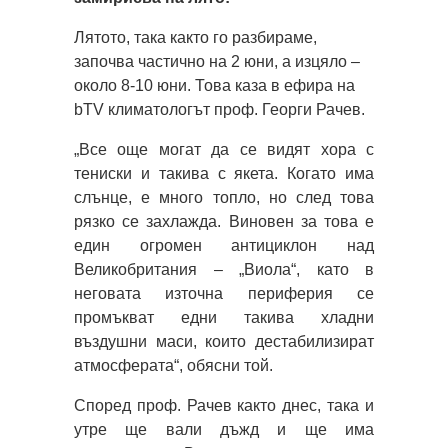
Лятото, така както го разбираме,
започва частично на 2 юни, а изцяло –
около 8-10 юни. Това каза в ефира на
bTV климатологът проф. Георги Рачев.
„Все още могат да се видят хора с
тениски и такива с якета. Когато има
слънце, е много топло, но след това
рязко се захлажда. Виновен за това е
един огромен антициклон над
Великобритания – „Виола“, като в
неговата източна периферия се
промъкват едни такива хладни
въздушни маси, които дестабилизират
атмосферата“, обясни той.
Според проф. Рачев както днес, така и
утре ще вали дъжд и ще има