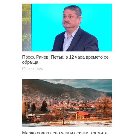
Проф. Рачев: Петък, в 12 часа времето се
обръща
26.11.2024
Малко родно село удари всички в земята!