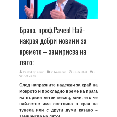
Браво, проф.Рачев! Най-
накрая добри новини за
времето – замирисва на
лято:
Posted by:
admin
in
България
31.05.2023
0
790 Views
След напразните надежди за край на
мокрото и прохладно време на прага
на първия летен месец, юни, ето че
най-сетне има светлина в края на
тунела или с други думи казано –
замирисва на лято!