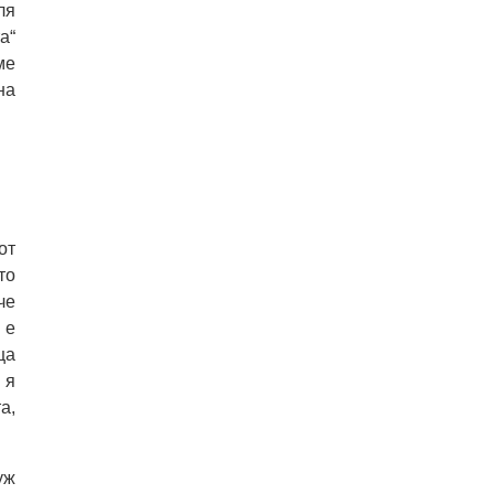
ля
а“
ме
на
от
то
че
 е
ща
 я
а,
уж