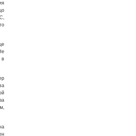
ия
що
С,
го
це
Не
 в
ер
ва
ой
за
м,
на
ен