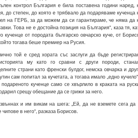
пълен контрол България е била поставена години наред, 
я, до степен, до която е трябвало да подаряваме кученца 
ел на ГЕРБ, за да можем да си гарантираме, че няма да 
авки. Това не е достойна позиция на България“, каза тя, ка
 кученце от породата българско овчарско куче, от Борис
който тогава беше премиер на Русия.
лично той е сред хората със заслуги да бъде регистрира
 историята му като го сравни с други породи, стана
елните страни като френски булдог, немска овчарка и друг
тин сам попитал за кучетата, а тогава имало „едно кучило“
а подареното кученце само се хвърлило в краката на руск
подарил срещу обещание да се грижи за него.
звъннах и им викам на шега: „Ей, да не вземете сега да 
 чипове в него“, разказа Борисов.