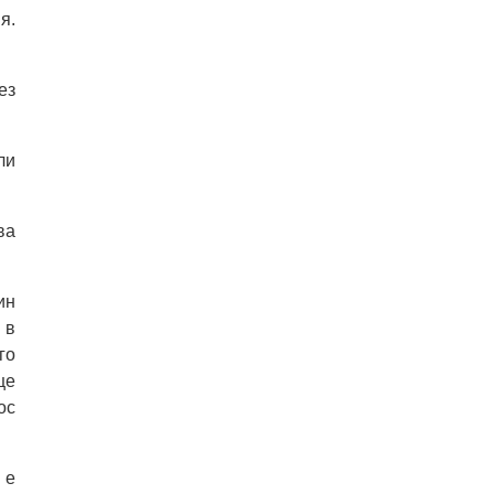
я.
ез
ли
ва
ин
 в
го
ще
ос
 е