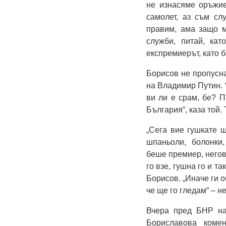
не изнасяме оръжие
самолет, аз съм с
правим, ама защо м
служби, питай, кат
експремиерът, като б
Борисов не пропусна
на Владимир Путин. “
ви ли е срам, бе? П
България“, каза той.
„Сега вие гушкате ш
шпаньоли, болонки
беше премиер, негово
го взе, гушна го и та
Борисов. „Иначе ги о
че ще го гледам“ – н
Вчера пред БНР на
Бориславова коме