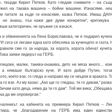
, твърди Кирил Петков. Като гледам снимките – на същ
лужил на такава машина – бойни машини. Изнасяме, не
е питате за къде ги изнасяме, казва Петков. Имаш ДАН
о не знаеш, пък кажи две думи конкретни“, критикува 
еше категоричен, че оръжие се изнася.
 и обвиненията на Лена Бориславова, че е подарил кучен
И сега се лигави една като обяснява за кученцето и газта. 
равили сме го за народа, за хората, хората обичат кучета
 Това заяви лидерът на ГЕРБ.
пицове, малки, такива-онакива, дето не мяза много… кок
, а нямаше българско куче. И като дойде Путин, тога
то, което взе, го гледа и направо му се хвърли в краката. Т
ка го взе. Аз му казах: „Ако ще го гледаш, ти го давам,“ разка
бичам като деца, няма да ти го дам“. Той ми вика: „Обещава
ека да ме опровергае.“
чалникът на кабинета на премиера Кирил Петков – Ле
нтира, че „благодарение на ГЕРБ има един единств