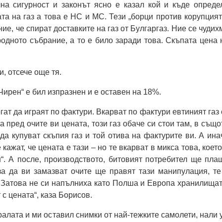
на сигурност и законът ясно е казал кой и къде опреде
ата на газ а това е НС и МС. Тези „борци против корупцият
е, че спират доставките на газ от Булгаргаз. Ние се чудих
одното събрание, а то е било заради това. Скъпата цена 
, отсече още тя.
Чирен“ е бил изпразнен и е оставен на 18%.
гат да играят по фактури. Вкарват по фактури евтиният газ 
а пред очите ви цената, този газ обаче си стои там, в също
а купуват скъпия газ и той отива на фактурите ви. А ина
кажат, че цената е тази – но те вкарват в микса това, което
“. А после, производството, битовият потребител ще пла
за да ви замазват очите ще правят тази манипулация, те
 Затова не си напълниха като Полша и Европа хранилищат
 с цената“, каза Борисов.
ралата и ми оставил снимки от най-тежките самолети, нали 