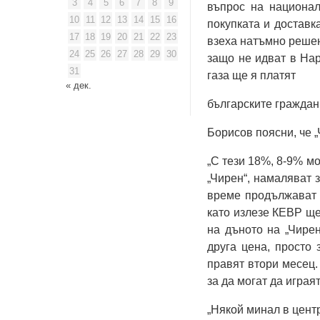
3
4
5
6
7
8
9
въпрос на национал
10
11
12
13
14
15
16
покупката и доставк
17
18
19
20
21
22
23
взеха натъмно решени
24
25
26
27
28
29
30
защо не идват в Нар
31
газа ще я платят
« дек.
българските граждани
Борисов поясни, че „
„С тези 18%, 8-9% мо
„Чирен“, намаляват з
време продължават д
като излезе КЕВР ще 
на дъното на „Чирен
друга цена, просто 
правят втори месец.
за да могат да играят
„Някой минал в цент