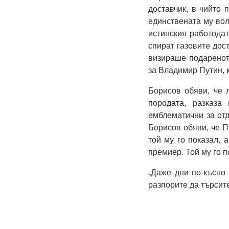
доставчик, в чийто 
единствената му вол
истинския работодат
спират газовите дост
визираше подареното
за Владимир Путин, 
Борисов обяви, че 
породата, разказа
емблематични за отд
Борисов обяви, че Пу
той му го показал, 
премиер. Той му го 
„Даже дни по-късно 
разпорите да търсите