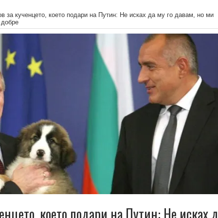
в за кученцето, което подари на Путин: Не исках да му го давам, но ми
 добре
енцето, което подари на Путин: Не исках 