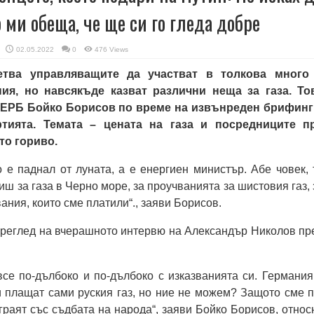
о ми обеща, че ще си го гледа добре
02.05.2022
0
476 Views
тва управляващите да участват в толкова много
ия, но навсякъде казват различни неща за газа. То
ГЕРБ Бойко Борисов по време на извънреден брифинг
ртията. Темата – цената на газа и посредниците п
то гориво.
о е паднал от луната, а е енергиен министър. Абе човек, 
иш за газа в Черно море, за проучванията за шистовия газ, 
ния, които сме платили“., заяви Борисов.
преглед на вчерашното интервю на Александър Николов пр
все по-дълбоко и по-дълбоко с изказванията си. Германия
 плащат сами руския газ, но ние не можем? Защото сме п
играят със съдбата на народа“, заяви Бойко Борисов, относ