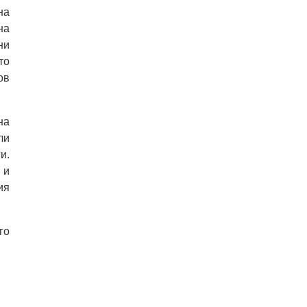
на
на
ни
то
ов
на
ли
и.
 и
ия
го