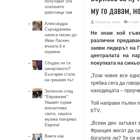
получават зле
му го давам, н
платените
работници там
Posted by:
admin
in
Свят
Александра
Сърчаджиева
Не знам кой съве
написа писмо до
различни предаван
Иван Ласкин,
мъката й е
заяви лидерът на 
огромна
централата на па
покупката на синьо
Сбъдва ли се
начертаното?
България стъпи
„Този човек все едн
на грешния път
трябва сега да говор
находищата – проучва
Зеленски след
"Евровизия":
Нашият кураж
Той направи пълен 
впечатлява
bTV.
света, нашата
музика покорява
„Всеки ден затъват 
Европа!
Франция могат да си
Вижте как
богатите ли? Те си 