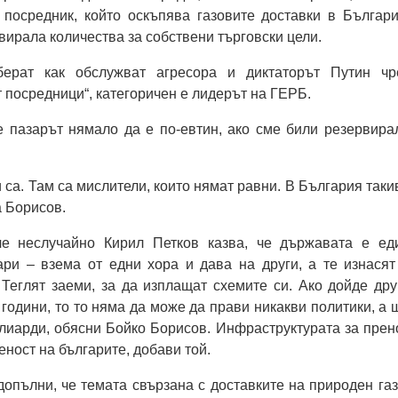
 посредник, който оскъпява газовите доставки в Българи
ирала количества за собствени търговски цели.
ерат как обслужват агресора и диктаторът Путин чр
т посредници“, категоричен е лидерът на ГЕРБ.
е пазарът нямало да е по-евтин, ако сме били резервира
са. Там са мислители, които нямат равни. В България таки
а Борисов.
че неслучайно Кирил Петков казва, че държавата е ед
ари – взема от едни хора и дава на други, а те изнасят
Теглят заеми, за да изплащат схемите си. Ако дойде дру
 години, то то няма да може да прави никакви политики, а 
лиарди, обясни Бойко Борисов. Инфраструктурата за прен
еност на българите, добави той.
опълни, че темата свързана с доставките на природен газ