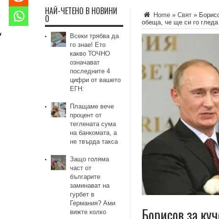
НАЙ-ЧЕТЕНО В НОВИНИ
Home
»
Свят
»
Борисо
0
обеща, че ще си го гледа
Всеки трябва да
го знае! Ето
какво ТОЧНО
означават
последните 4
цифри от вашето
ЕГН:
Плащаме вече
процент от
теглената сума
на банкомата, а
не твърда такса
Защо голяма
част от
българите
заминават на
гурбет в
Германия? Ами
Борисов за куч
вижте колко