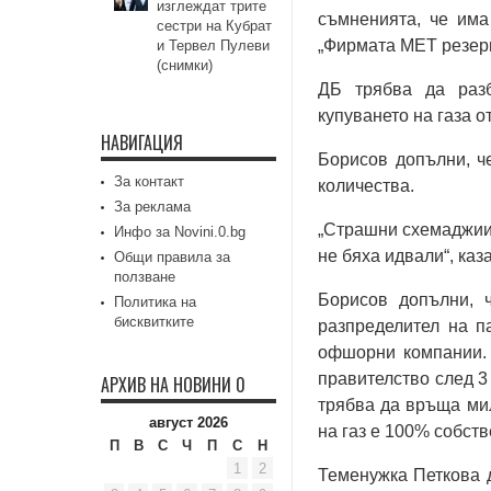
изглеждат трите
съмненията, че има
сестри на Кубрат
„Фирмата МЕТ резерв
и Тервел Пулеви
(снимки)
ДБ трябва да разб
купуването на газа о
НАВИГАЦИЯ
Борисов допълни, ч
За контакт
количества.
За реклама
„Страшни схемаджии 
Инфо за Novini.0.bg
не бяха идвали“, каз
Общи правила за
ползване
Борисов допълни, 
Политика на
бисквитките
разпределител на п
офшорни компании. 
правителство след 3
АРХИВ НА НОВИНИ 0
трябва да връща ми
август 2026
на газ е 100% собств
П
В
С
Ч
П
С
Н
1
2
Теменужка Петкова д