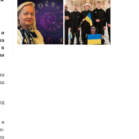
 и
ва
 в
ри
ти
за
ед
 и
о-
но