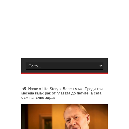
Home
»
Life Story
»
Болен мъж: Преди три
месеца имах рак от главата до петите, а сега
съм напълно здрав