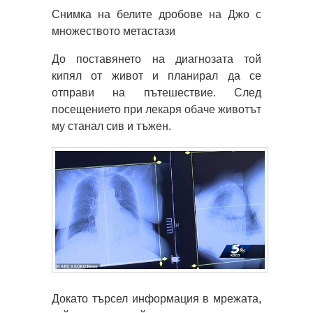
Снимка на белите дробове на Джо с
множеството метастази
До поставянето на диагнозата той
кипял от живот и планирал да се
отправи на пътешествие. След
посещението при лекаря обаче животът
му станал сив и тъжен.
Докато търсел информация в мрежата,