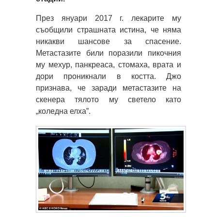
През януари 2017 г. лекарите му
съобщили страшната истина, че няма
никакви шансове за спасение.
Метастазите били поразили пикочния
му мехур, панкреаса, стомаха, врата и
дори проникнали в костта. Джо
признава, че заради метастазите на
скенера тялото му светело като
„коледна елха”.