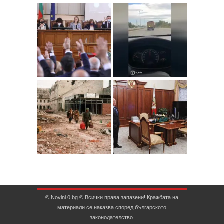
© Novini.0.bg © Всички права запазени! Кражбата на
материали се наказва според българското
законодателство.