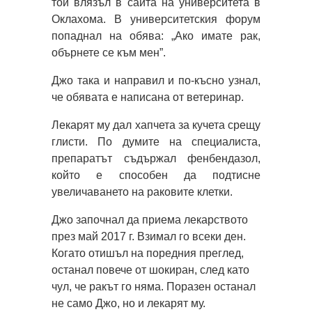
той влязъл в сайта на университета в
Оклахома. В университетския форум
попаднал на обява: „Ако имате рак,
обърнете се към мен”.
Джо така и направил и по-късно узнал,
че обявата е написана от ветеринар.
Лекарят му дал хапчета за кучета срещу
глисти. По думите на специалиста,
препаратът съдържал фенбендазол,
който е способен да подтисне
увеличаването на раковите клетки.
Джо започнал да приема лекарството
през май 2017 г. Взимал го всеки ден.
Когато отишъл на поредния преглед,
останал повече от шокиран, след като
чул, че ракът го няма. Поразен останал
не само Джо, но и лекарят му.