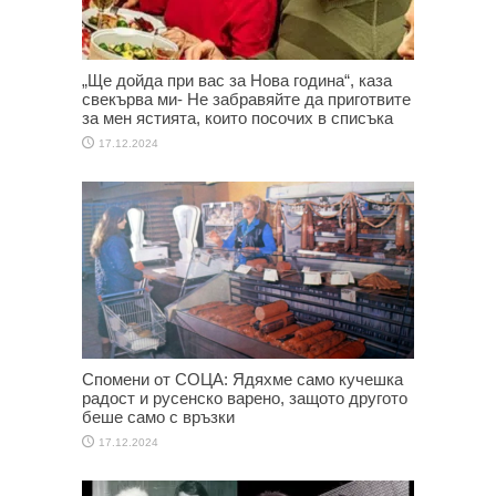
„Ще дойда при вас за Нова година“, каза
свекърва ми- Не забравяйте да приготвите
за мен ястията, които посочих в списъка
17.12.2024
Спомени от СОЦА: Ядяхме само кучешка
радост и русенско варено, защото другото
беше само с връзки
17.12.2024