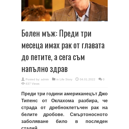
Болен мъж: Преди три
месеца имах рак от главата
до петите, а сега съм
напълно здрав
Posted by:
admin
in
Life Story
04.01.2022
0
637 Views
Преди три години американецът Джо
Типенс от Оклахома разбира, че
страда от дребноклетъчен рак на
белите дробове. Смъртоносното
заболяване било в последен
стадий.