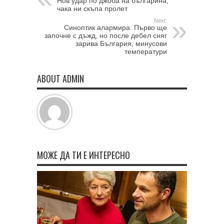
Нов удар по джоба на българина,
чака ни скъпа пролет
Next:
Синоптик алармира: Първо ще
започне с дъжд, но после дебел сняг
зарива България, минусови
температури
ABOUT ADMIN
МОЖЕ ДА ТИ Е ИНТЕРЕСНО