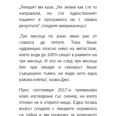
„Лекарят ми каза: „Не знаем как сте го
направили, но сте единственият
пациент в програмата ни с такива
резултати”, споделя американецът.
„Три месеца по рано имах рак от
главата до петите. Това беше
чудовищно опасно ниво на метастази,
което води до 100% смърт в рамките на
три месеца. И ето че след три месеца
бях при лекаря и скенерът беше
съвършено тъмен, не видя нито една
ракова клетка”, казва Джо.
През септември 2017-а преминава
ново изследване със скенер, на което
отново не е открито нищо. Едва тогава
мъжът споделя с лекарите огромната
си тайна и им разказва за кучешкото