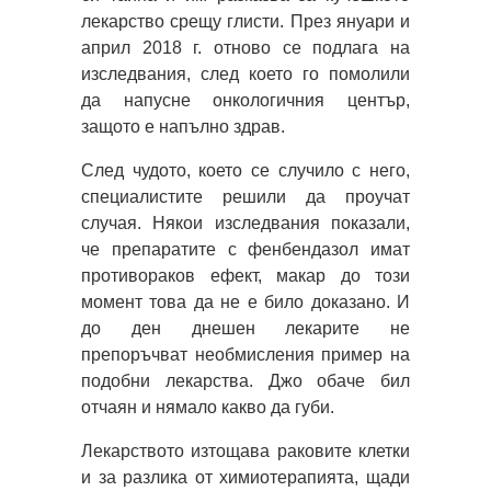
лекарство срещу глисти. През януари и
април 2018 г. отново се подлага на
изследвания, след което го помолили
да напусне онкологичния център,
защото е напълно здрав.
След чудото, което се случило с него,
специалистите решили да проучат
случая. Някои изследвания показали,
че препаратите с фенбендазол имат
противораков ефект, макар до този
момент това да не е било доказано. И
до ден днешен лекарите не
препоръчват необмисления пример на
подобни лекарства. Джо обаче бил
отчаян и нямало какво да губи.
Лекарството изтощава раковите клетки
и за разлика от химиотерапията, щади