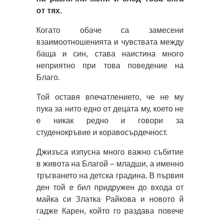
от тях.
Когато обаче са замесени
взаимоотношенията и чувствата между
баща и син, става наистина много
неприятно при това поведение на
Благо.
Той оставя впечатлението, че не му
пука за нито едно от децата му, което не
е никак редно и говори за
студенокръвие и коравосърдечност.
Джизъса изпусна много важно събитие
в живота на Благой – младши, а именно
тръгването на детска градина. В първия
ден той е бил придружен до входа от
майка си Златка Райкова и новото й
гадже Карен, който го раздава повече