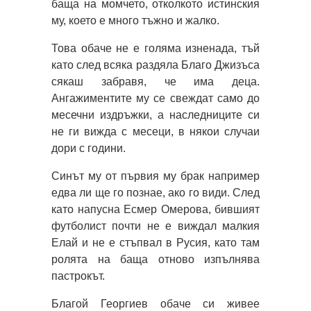
баща на момчето, отколкото истинския
му, което е много тъжно и жалко.
Това обаче не е голяма изненада, тъй
като след всяка раздяла Благо Джизъса
сякаш забравя, че има деца.
Ангажиментите му се свеждат само до
месечни издръжки, а наследниците си
не ги вижда с месеци, в някои случаи
дори с години.
Синът му от първия му брак например
едва ли ще го познае, ако го види. След
като напусна Есмер Омерова, бившият
футболист почти не е виждал малкия
Елай и не е стъпвал в Русия, като там
ролята на баща отново изпълнява
пастрокът.
Благой Георгиев обаче си живее