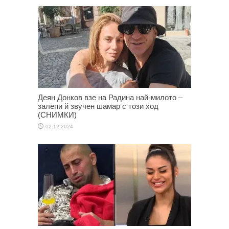
Деян Донков взе на Радина най-милото –
залепи й звучен шамар с този ход
(СНИМКИ)
02.12.2024