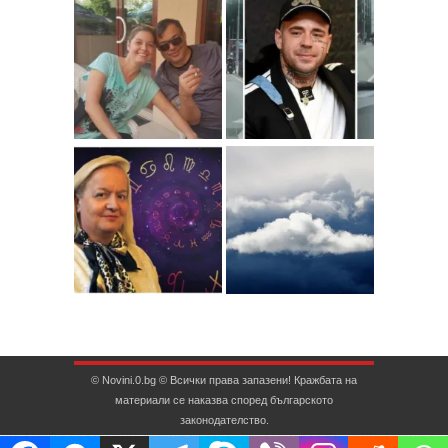
© Novini.0.bg © Всички права запазени! Кражбата на
материали се наказва според българското
законодателство.