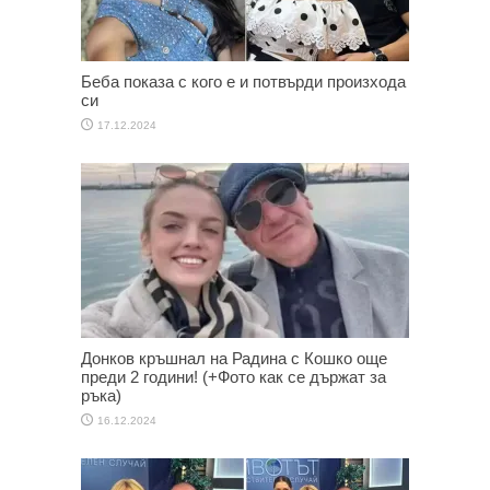
Беба показа с кого е и потвърди произхода
си
17.12.2024
Донков кръшнал на Радина с Кошко още
преди 2 години! (+Фото как се държат за
ръка)
16.12.2024