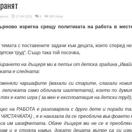
хранят
дално
17.04.2023
0
489 Views
ърново изригна срещу политиката на работа в мест
темата с поставените задачи към децата, които според не
детски труд“. Също така той посочва,
бирането на дъщеря ми в петък от детска градина „Ивай
чката е следната:
сменяли чаршафите (махали си старите, слагали нови
, леличката само обличала шалтетата), което по думи
тях е като игра ( за мен е експлоатация на детски труд)
цес на РАБОТА е разговаряла с друго дете и поради та
 ЧИСТАЧКАТА) , я е наказала да се преоблича във фоаето 
 са им шкафчетата. Обаче дъщеря ми не се е преобляк
рам и е стояла навън, докато децата вътре са си изя