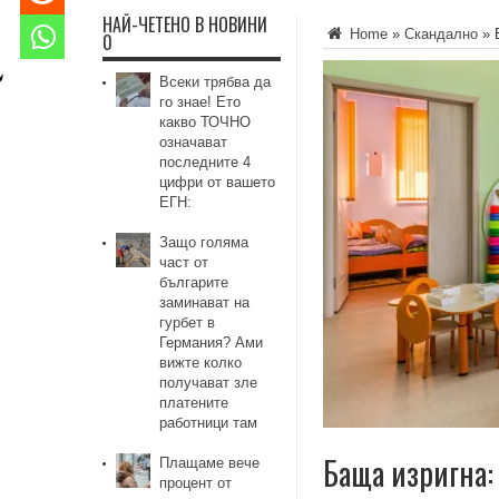
НАЙ-ЧЕТЕНО В НОВИНИ
Home
»
Скандално
»
0
Всеки трябва да
го знае! Ето
какво ТОЧНО
означават
последните 4
цифри от вашето
ЕГН:
Защо голяма
част от
българите
заминават на
гурбет в
Германия? Ами
вижте колко
получават зле
платените
работници там
Баща изригна:
Плащаме вече
процент от