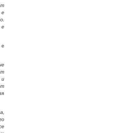
ат
 е
о.
 е
 е
не
ят
 и
от
вя
а,
го
се