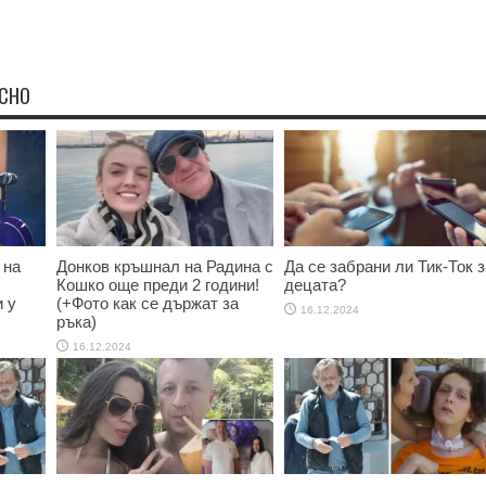
ЕСНО
 на
Донков кръшнал на Радина с
Да се забрани ли Тик-Ток з
Кошко още преди 2 години!
децата?
 у
(+Фото как се държат за
16.12.2024
ръка)
16.12.2024