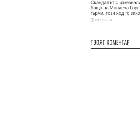
Скандалът с изчезнал
баща на Мануела Горс
гърми, този ход го зак
03.12.2024
ТВОЯТ КОМЕНТАР