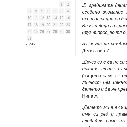
1
2
„
В градината деца
3
4
5
6
7
8
9
особено внимание 
10
11
12
13
14
15
16
експлоатация на дет
17
18
19
20
21
22
23
Всички деца го пра
24
25
26
27
28
29
30
друг въпрос, че тя 
31
Аз лично не вижда
« дек.
Десислава И.
„
Друго си е да не си
докато стане пъл
(защото само се от
личност без ценно
детето и да не пре
Нина А.
„Детето ми е в същ
има си ред и прав
гледайте сами вкъ