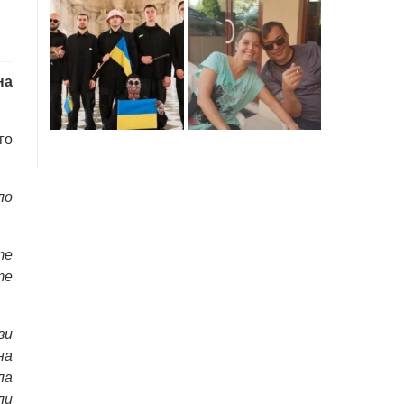
на
го
ло
те
те
.
зи
на
ла
ли