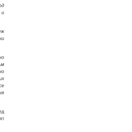
од
 и
уж
ни
но
ъм
но
их
се
ня
ед
ят