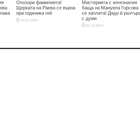
ия
Опозори фамилията!
Мистерията с изчезналия
ова
Щерката на Раева се върна
баща на Мануела Горсова
опава
при годеника гей
се заплита! Дядо й разтър
с думи
03.12.2024
03.12.2024