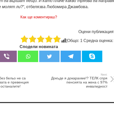
ат да вършат нещо. И като плаче какво трябва да направ
се молят ли
?“, отбелязва Любомира Джамбова.
Как ще коментираш?
Оцени публикация
[Общо:
1
Средна оценка
Сподели новината
Next:
без бельо не са
Докъде я докарахме!? ТЕЛК спря
вата е превенция
пенсията на жена с 97%
 останалите!
инвалидност