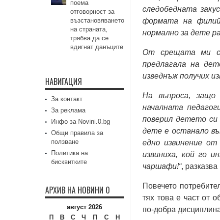
поема
следобедната закус
отговорност за
възстановяването
формата на филий
на страната,
нормално за дете ра
трябва да се
вдигнат данъците
От срещата ми с 
предлагала на дет
изведнъж получих из
НАВИГАЦИЯ
На въпроса, защо 
За контакт
началната педагоги
За реклама
поверил детето си 
Инфо за Novini.0.bg
дете е останало въ
Общи правила за
ползване
едно извинение от
Политика на
извиниха, кой го и
бисквитките
чаршафи!“
, разказва
Повечето потребител
АРХИВ НА НОВИНИ 0
тях това е част от 
август 2026
по-добра дисциплина
П
В
С
Ч
П
С
Н