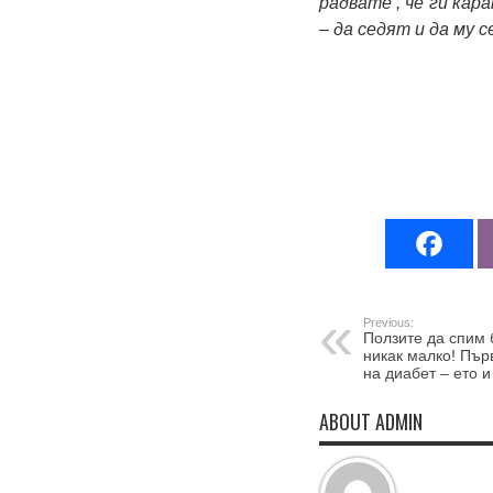
радвате , че ги кар
– да седят и да му 
Previous:
Ползите да спим 
никак малко! Пър
на диабет – ето и
ABOUT ADMIN