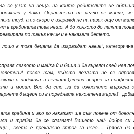
та се учат на неща, на които родителите не обръщ
понякога у дома. Оправянето на легло не мисля, че
ски труд, а по-скоро е изграждане на навик още от малк
вят в градината това нещо. А до колкото до лелята това
е реагирала по такъв начин и е наказала детето.
м лошо в това децата да изграждат навик“
, категорична
 оправя леглото и майка ѝ и баща ѝ да вървят след нея по
нолетна.А после там, където леглата не се оправ
скача и подскача в леглата),става въпрос за професия
сти и морал. Вие да сте ,за да изчистите мързела 
върнете дъщеря си в поредната наконтена мърла
!“, доба
ата градина и ако го накажат ще съм повече от доволн
ила и трябва да се спазват! Вашето най- добре си 
щи , света е прекалено строг за него…. Трябва да 