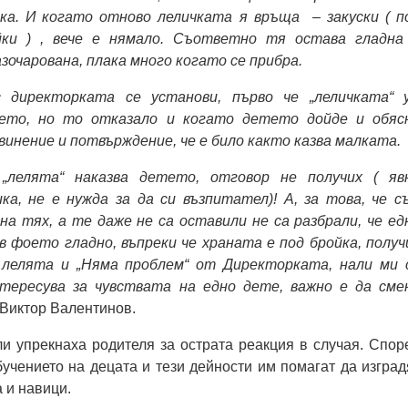
ка. И когато отново леличката я връща – закуски ( п
ки ) , вече е нямало. Съответно тя остава гладна
зочарована, плака много когато се прибра.
директорката се установи, първо че „леличката“ 
ето, но то отказало и когато детето дойде и обяс
винение и потвърждение, че е било както казва малката.
„лелята“ наказва детето, отговор не получих ( яв
ка, не е нужда за да си възпитател)! А, за това, че с
на тях, а те даже не са оставили не са разбрали, че ед
в фоето гладно, въпреки че храната е под бройка, получ
 лелята и „Няма проблем“ от Директорката, нали ми 
нтересува за чувствата на едно дете, важно е да сме
 Виктор Валентинов.
и упрекнаха родителя за острата реакция в случая. Спор
обучението на децата и тези дейности им помагат да изград
 и навици.