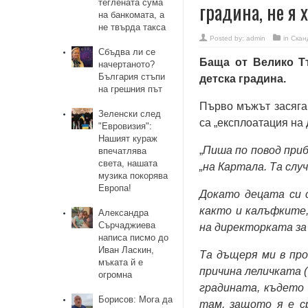
теглената сума
градина, не я 
на банкомата, а
не твърда такса
Posted by:
admin
in
Скан
Сбъдва ли се
Баща от Велико Т
начертаното?
България стъпи
детска градина.
на грешния път
Първо мъжът засяга 
Зеленски след
са „експлоатация на 
"Евровизия":
Нашият кураж
„
Пиша по повод при
впечатлява
света, нашата
„на Картала. Та слу
музика покорява
Европа!
Докато децата си 
както и калъфките
Александра
Сърчаджиева
на директорката за 
написа писмо до
Иван Ласкин,
Та дъщеря ми в про
мъката й е
причина леличката (
огромна
градината, където
Борисов: Мога да
там, защото я е с