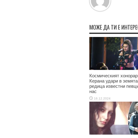
МОЖЕ ДА ТИ Е ИНТЕР
Космическият хонорар
Керана удари в земята
редица известни певци
нас
16.12.2024