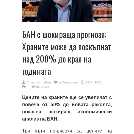
БАН с шокираща прогноза:
Храните може да поскъпнат
над 200% до края на
годината
Posted by:
admin
in
Скандално
28.04.2022
0
85 Views
Цените на храните ще се увеличат с
повече от 50% до новата реколта,
показва шокиращ икономически
анализ на БАН.
Три пъти по-високи са цените на