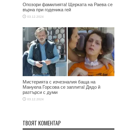
Опозори фамилията! Щерката на Раева се
върна при годеника гей
03.12.2024
Мистерията с изчезналия баща на
Мануела Горсова се заплита! Дядо й
разтърси с думи
03.12.2024
ТВОЯТ КОМЕНТАР