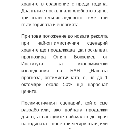
храните в сравнение с преди година.
Два пъти е поскъпнало хлебното зърно,
три пъти слънчогледовото семе, три
пъти горивата и енергията.
При това положение до новата реколта
при най-оптимистичния сценарий
храните ще продължават да поскъпват,
прогнозира Огнян Бoюклиев от
Института за икономически
изследвания на БАН. „Нашата
прогноза, оптимистичната, е, че до 1
октомври около 50% ще нараснат
цените.
Песимистичният сценарий, който сме
разработили, ако войната продължи
дълго, а санкциите най-малко до края
на годината – поне три-четири пъти, или