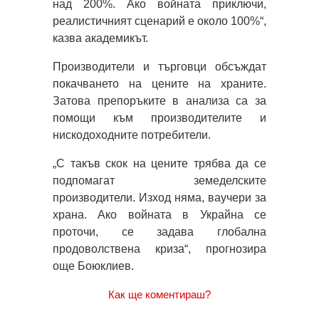
над 200%. Ако войната приключи,
реалистичният сценарий е около 100%“,
казва академикът.
Производители и търговци обсъждат
покачването на цените на храните.
Затова препоръките в анализа са за
помощи към производителите и
нискодоходните потребители.
„С такъв скок на цените трябва да се
подпомагат земеделските
производители. Изход няма, ваучери за
храна. Ако войната в Украйна се
проточи, се задава глобална
продоволствена криза“, прогнозира
още Боюклиев.
Как ще коментираш?