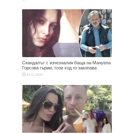
Скандалът с изчезналия баща на Мануела
Горсова гърми, този ход го закопава
03.12.2024