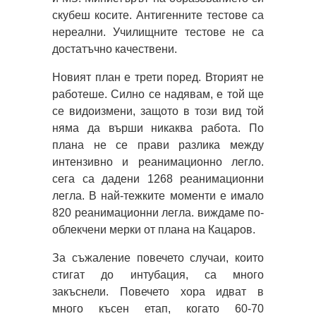
скубеш косите. Антигенните тестове са
нереални. Училищните тестове не са
достатъчно качествени.
Новият план е трети поред. Вторият не
работеше. Силно се надявам, е той ще
се видоизмени, защото в този вид той
няма да върши никаква работа. По
плана не се прави разлика между
интензивно и реанимационно легло.
сега са дадени 1268 реанимационни
легла. В най-тежките моменти е имало
820 реанимационни легла. виждаме по-
облекчени мерки от плана на Кацаров.
За съжаление повечето случаи, които
стигат до интубация, са много
закъснели. Повечето хора идват в
много късен етап, когато 60-70