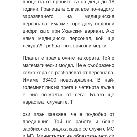
процента от пробите са на деца до 18
години. Границата слиза все по-надолу.
заразяването на медицинския
персонала, имахме горе-долу подобни
цифри като при Уханския вариант. Ако
няма медицински персонал, кой ще
лекува?! Трябват по-сериозни мерки.
Планът е прах в очите на хората. Той е
математически модел. Не е съобразено
колко хора се разболяват от персонала.
Имаме 33400 новозаразени. В най-
големият пик на трета и четвърта вълна
е бил по-малък от сега. Бързо ще
нарастват случаите. Т
ози план заявява, че е по-добър от
предишния. Той не работи и беше
заобиколен. видяха какво се случи с МО
и МЗ. Министърът на образованието си