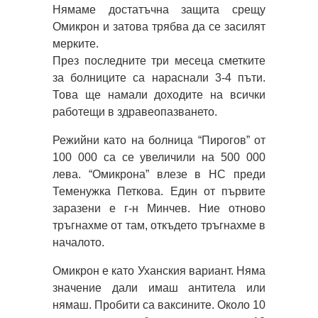
Нямаме достатъчна защита срещу
Омикрон и затова трябва да се засилят
мерките.
През последните три месеца сметките
за болниците са нараснали 3-4 пъти.
Това ще намали доходите на всички
работещи в здравеопазването.
Режийни като на болница “Пирогов” от
100 000 са се увеличили на 500 000
лева. “Омикрона” влезе в НС преди
Теменужка Петкова. Един от първите
заразени е г-н Минчев. Ние отново
тръгнахме от там, откъдето тръгнахме в
началото.
Омикрон е като Уханския вариант. Няма
значение дали имаш антитела или
нямаш. Пробити са ваксините. Около 10