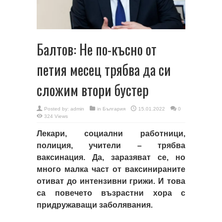
Балтов: Не по-късно от
петия месец трябва да си
сложим втори бустер
Posted by:
admin
in
България
15.01.2022
0
324 Views
Лекари, социални работници,
полиция, учители – трябва
ваксинация. Да, заразяват се, но
много малка част от ваксинираните
отиват до интензивни грижи. И това
са повечето възрастни хора с
придружаващи заболявания.