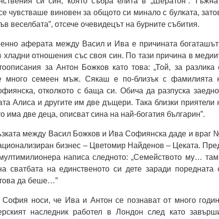
нствения си син, която събра елита в „Шератон”. Тъжна
 се чувстваше виновен за общото си минало с булката, зато
във веселбата”, отсече очевидецът на бурните събития.
менно аферата между Васил и Ива е причината богаташът
в хладни отношения със своя син. По тази причина в медии
оописания за Антон Божков като това: „Той, за разлика 
е много семеен мъж. Сякаш е по-близък с фамилията 
фиянска, отколкото с баща си. Обича да разпуска заедно
та Алиса и другите им две дъщери. Така близки приятели 
о има две деца, описват сина на най-богатия българин”.
ъзката между Васил Божков и Ива Софиянска даде и враг 
национализиран бизнес – Цветомир Найденов – Цеката. Пре
 мултимилионера написа следното: „Семейството му… там
 на сватбата на единственото си дете заради поредната 
 това да беше…”
 София носи, че Ива и Антон се познават от много годин
ерският наследник работел в Лондон след като завърш