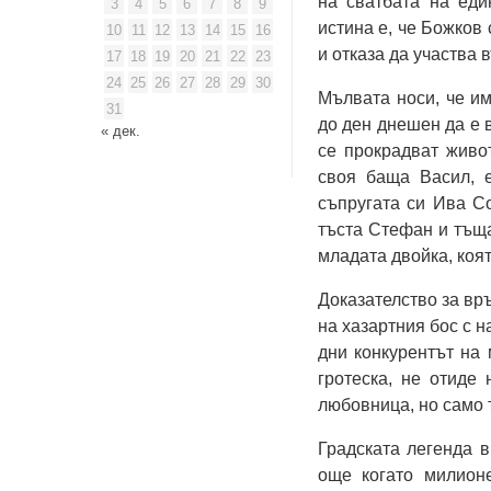
на сватбата на еди
3
4
5
6
7
8
9
истина е, че Божков
10
11
12
13
14
15
16
и отказа да участва 
17
18
19
20
21
22
23
24
25
26
27
28
29
30
Мълвата носи, че и
31
до ден днешен да е 
« дек.
се прокрадват живот
своя баща Васил, 
съпругата си Ива Со
тъста Стефан и тъща
младата двойка, коят
Доказателство за вр
на хазартния бос с 
дни конкурентът на
гротеска, не отиде
любовница, но само
Градската легенда в
още когато милион