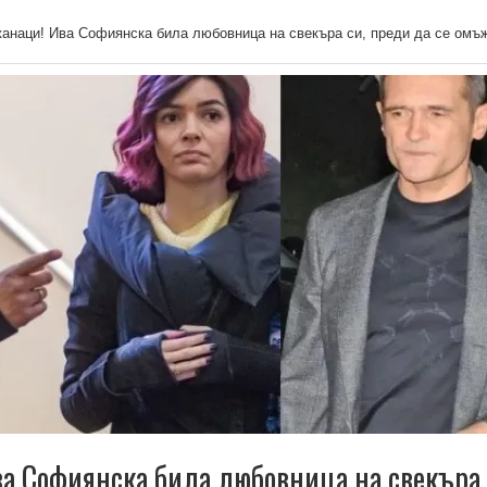
анаци! Ива Софиянска била любовница на свекъра си, преди да се омъ
а Софиянска била любовница на свекъра