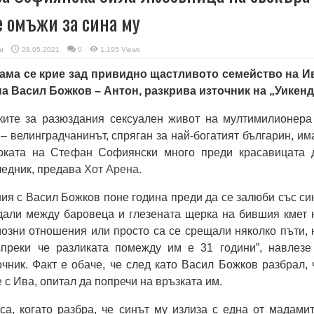
е омъжи за сина му
и
28.05.2021
0
1,195 Views
ама се крие зад привидно щастливото семейство на И
а Васил Божков – Антон, разкрива източник на „Уикенд
зките за разюздания сексуален живот на мултимилионера
 – велинградчанинът, спряган за най-богатият българин, им
рката на Стефан Софиянски много преди красавицата 
едник, предава
Хот Арена.
я с Васил Божков поне година преди да се залюби със си
 дали между баровеца и глезената щерка на бившия кмет 
озни отношения или просто са се срещали няколко пъти, 
преки че разликата помежду им е 31 години”, навлезе
чник. Факт е обаче, че след като Васил Божков разбрал, 
 с Ива, опитал да попречи на връзката им.
са, когато разбра, че синът му излиза с една от мадамит