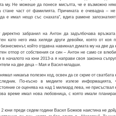
та му. Не можеше да понесе мисълта, че е възможно няк
 стане част от фамилията. Причината е очевадна – не
да е имал нещо със снахата”, вдига рамене запознатият
 директно забранил на Антон да задълбочава връзката
ген като него има хиляди други девойки, която от коя п
 бизнесменът, който отдавна навикнал думата му на две да 
тен отпор от собствения си син – Антон не само се влюби
 в началото на юни 2013-а я направи своя законна съпруг
ители на две деца – Мая и Васил-младши.
нямал никакъв полезен ход, освен да се скрие от сватбата 
следник. По-късно в медиите излезе информацията, 
ъстояние се оценява на над 1 милиард лева, не присъствал 
това време имал нова любовница, с която имали планира
на 2 юни преди седем години Васил Божков наистина не дой