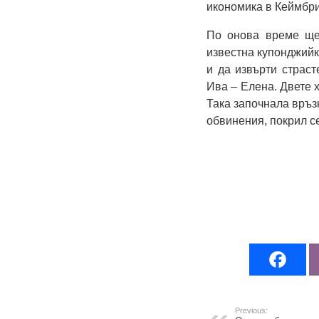
икономика в Кеймбрид
По онова време ще
известна купонджийк
и да извърти страст
Ива – Елена. Двете 
Така започнала връз
обвинения, покрил с
Previous: