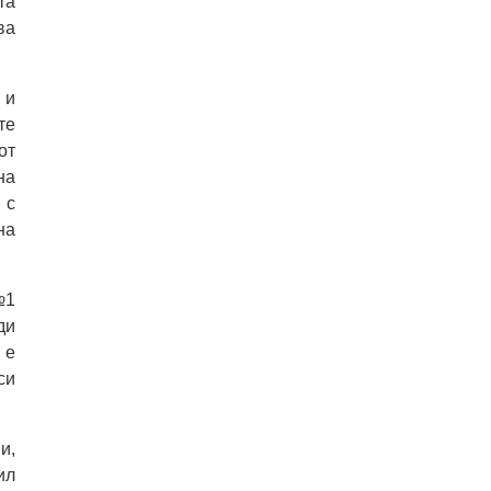
та
ва
 и
те
от
на
 с
на
№1
ди
 е
си
и,
ил