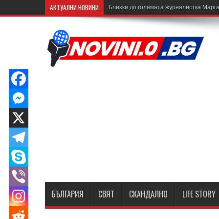
АКТУАЛНИ НОВИНИ
Близки до голямата журналистка Марга
БЪЛГАРИЯ
СВЯТ
СКАНДАЛНО
LIFE STORY