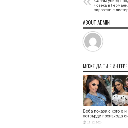
Салам убиец прод
човека в Германи
заразени с листе
ABOUT ADMIN
МОЖЕ ДА ТИ Е ИНТЕР
Беба показа с кого е и
потвърди произхода с
17.12.2024