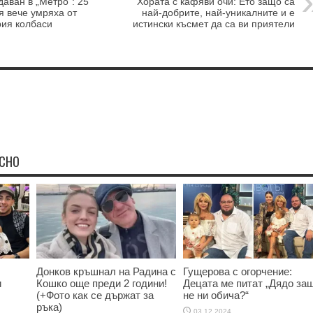
аван в „Метро”: 25
Хората с кафяви очи: Ето защо са
я вече умряха от
най-добрите, най-уникалните и е
рия колбаси
истински късмет да са ви приятели
ЕСНО
Донков кръшнал на Радина с
Гущерова с огорчение:
и
Кошко още преди 2 години!
Децата ме питат „Дядо за
(+Фото как се държат за
не ни обича?“
ръка)
03.12.2024