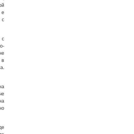
ой
 е
 с
 с
о-
не
 в
а.
на
че
на
но
де