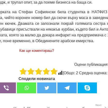
ж, и трупал опит, за да поеме бизнеса на баща си.
рката на Стефан Софиянски била студентка в НАТФИЗ
а, чийто коронен номер бил да скочи върху маса в заведен
ен кючек. Двамата се запознали покрай голямата сестра 
хубавици присъствали на някакъв курбан, където бил и Анто
ката, която за малко да докара инфаркт на предприемача с 
е, поне временно, в Обединените арабски емирства.
Как ще коментираш?
Оцени публикация
[Общо:
2
Средна оценка
Сподели новината
Next: