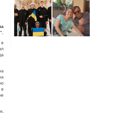
ва
”.
 в
ал
да
на
на
но
 в
че
е,