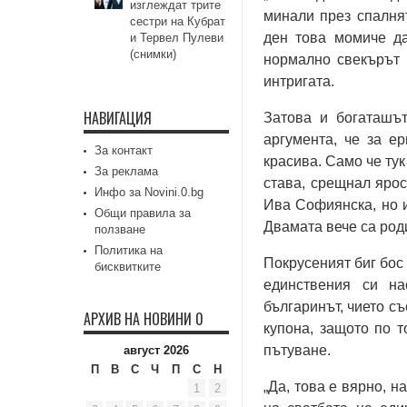
изглеждат трите
минали през спалня
сестри на Кубрат
ден това момиче да
и Тервел Пулеви
(снимки)
нормално свекърът 
интригата.
НАВИГАЦИЯ
Затова и богаташът
аргумента, че за ер
За контакт
красива. Само че тук
За реклама
става, срещнал ярос
Инфо за Novini.0.bg
Ива Софиянска, но и
Общи правила за
Двамата вече са род
ползване
Политика на
Покрусеният биг бос 
бисквитките
единствения си на
българинът, чието с
АРХИВ НА НОВИНИ 0
купона, защото по 
пътуване.
август 2026
П
В
С
Ч
П
С
Н
„Да, това е вярно, 
1
2