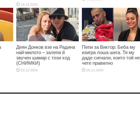
16.12.2024
а
Деян Донков взе на Радина
Пепи за Виктор: Беба му
най-милото – залепи й
изигра лоша шега. Тя му
звучен шамар с този ход
даде сигнали, които той не
(СНИМКИ)
чете правилно
02.12.2024
26.11.2024