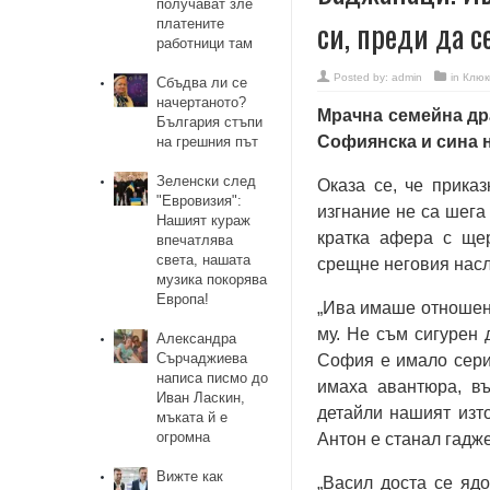
получават зле
си, преди да с
платените
работници там
Posted by:
admin
in
Клюк
Сбъдва ли се
начертаното?
Мрачна семейна др
България стъпи
Софиянска и сина н
на грешния път
Зеленски след
Оказа се, че прика
"Евровизия":
изгнание не са шега
Нашият кураж
кратка афера с ще
впечатлява
света, нашата
срещне неговия насл
музика покорява
Европа!
„Ива имаше отношени
му. Не съм сигурен
Александра
Сърчаджиева
София е имало сери
написа писмо до
имаха авантюра, въ
Иван Ласкин,
детайли нашият изто
мъката й е
огромна
Антон е станал гадже
Вижте как
„Васил доста се ядо