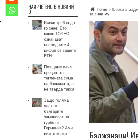
НАЙ-ЧЕТЕНО В НОВИНИ
Home
»
Клюки
»
Бадж
0
за сина му
Всеки трябва да
го знае! Ето
какво ТОЧНО
означават
последните 4
цифри от вашето
ЕГН:
Плащаме вече
процент от
теглената сума
на банкомата, а
не твърда такса
Защо голяма
част от
българите
заминават на
гурбет в
Германия? Ами
Баджанаци! Ив
вижте колко