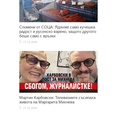
Спомени от СОЦА: Ядяхме само кучешка
радост и русенско варено, защото другото
беше само с връзки
17.12.2024
Мартин Карбовски: Телевизиите съсипаха
живота на Маргарита Михнева
17.12.2024