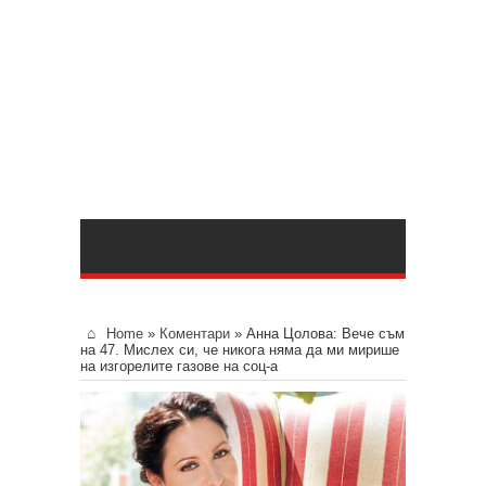
Home
»
Коментари
»
Анна Цолова: Вече съм
на 47. Мислех си, че никога няма да ми мирише
на изгорелите газове на соц-а