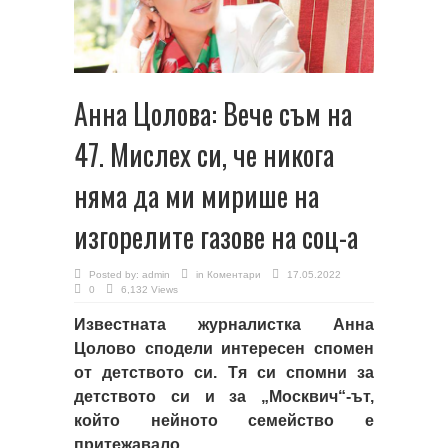
Анна Цолова: Вече съм на
47. Мислех си, че никога
няма да ми мирише на
изгорелите газове на соц-а
Posted by:
admin
in
Коментари
17.05.2022
0
6,132 Views
Известната журналистка Анна
Цолово сподели интересен спомен
от детството си. Тя си спомни за
детството си и за „Москвич“-ът,
който нейното семейство е
притежавало.