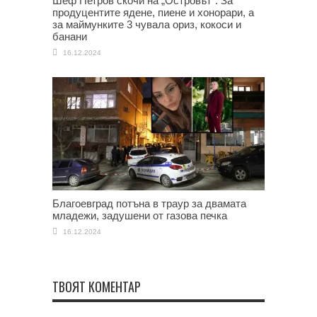
Шеф Петров скочи на „Островът“: За
продуцентите ядене, пиене и хонорари, а
за маймунките 3 чувала ориз, кокоси и
банани
16.12.2024
Благоевград потъна в траур за двамата
младежи, задушени от газова печка
16.12.2024
ТВОЯТ КОМЕНТАР