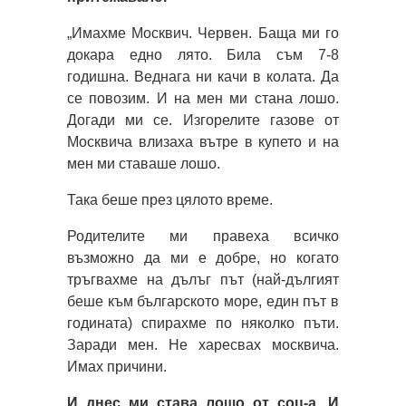
„Имахме Москвич. Червен. Баща ми го
докара едно лято. Била съм 7-8
годишна. Веднага ни качи в колата. Да
се повозим. И на мен ми стана лошо.
Догади ми се. Изгорелите газове от
Москвича влизаха вътре в купето и на
мен ми ставаше лошо.
Така беше през цялото време.
Родителите ми правеха всичко
възможно да ми е добре, но когато
тръгвахме на дълъг път (най-дългият
беше към българското море, един път в
годината) спирахме по няколко пъти.
Заради мен. Не харесвах москвича.
Имах причини.
И днес ми става лошо от соц-а. И