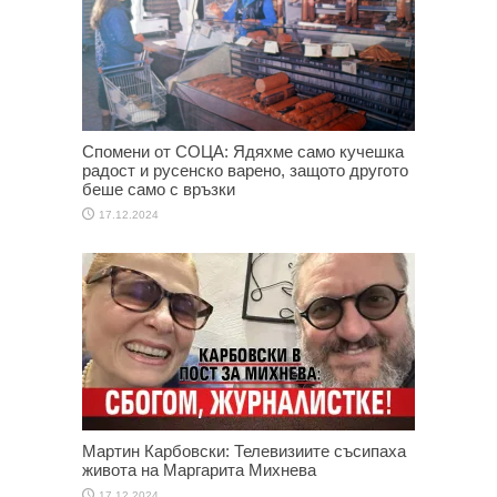
Спомени от СОЦА: Ядяхме само кучешка
радост и русенско варено, защото другото
беше само с връзки
17.12.2024
Мартин Карбовски: Телевизиите съсипаха
живота на Маргарита Михнева
17.12.2024