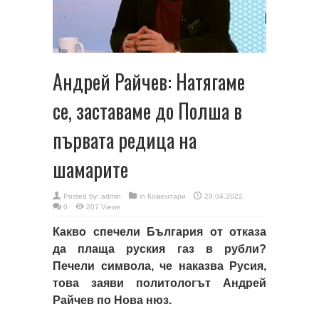
Андрей Райчев: Натягаме
се, заставаме до Полша в
първата редица на
шамарите
Posted by:
admin
in
Коментари
29.04.2022
0
207 Views
Какво спечели България от отказа
да плаща руския газ в рубли?
Печели символа, че наказва Русия,
това заяви политологът Андрей
Райчев по Нова нюз.