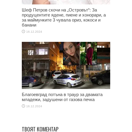
Шеф Петров скочи на „Островът“: За
продуцентите ядене, пиене и хонорари, а
за маймунките 3 чувала ориз, кокоси и
банани
16.12.2024
Благоевград потъна в траур за двамата
младежи, задушени от газова печка
16.12.2024
ТВОЯТ КОМЕНТАР