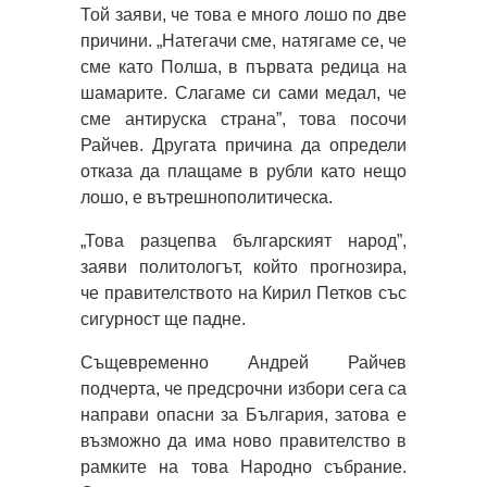
Той заяви, че това е много лошо по две
причини. „Натегачи сме, натягаме се, че
сме като Полша, в първата редица на
шамарите. Слагаме си сами медал, че
сме антируска страна”, това посочи
Райчев. Другата причина да определи
отказа да плащаме в рубли като нещо
лошо, е вътрешнополитическа.
„Това разцепва българският народ”,
заяви политологът, който прогнозира,
че правителството на Кирил Петков със
сигурност ще падне.
Същевременно Андрей Райчев
подчерта, че предсрочни избори сега са
направи опасни за България, затова е
възможно да има ново правителство в
рамките на това Народно събрание.