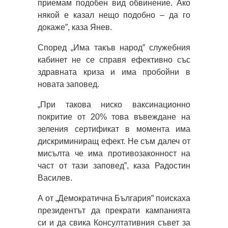
приемам подобен вид обвинение. Ако
някой е казал нещо подобно – да го
докаже”, каза Янев.
Според „Има такъв народ” служебния
кабинет не се справя ефективно със
здравната криза и има пробойни в
новата заповед.
„При такова ниско ваксинационно
покритие от 20% това въвеждане на
зеления сертификат в момента има
дискриминиращ ефект. Не съм далеч от
мисълта че има противозаконност на
част от тази заповед”, каза Радостин
Василев.
А от „Демократична България” поискаха
президентът да прекрати кампанията
си и да свика Консултативния съвет за