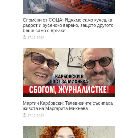
Спомени от СОЦА: Ядяхме само кучешка
радост и русенско варено, защото другото
беше само с връзки
17.12.2024
Мартин Карбовски: Телевизиите съсипаха
живота на Маргарита Михнева
17.12.2024