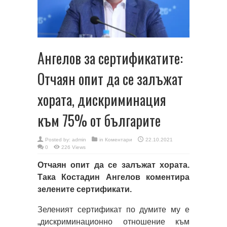
Ангелов за сертификатите:
Отчаян опит да се залъжат
хората, дискриминация
към 75% от българите
Posted by:
admin
in
Коментари
22.10.2021
0
226 Views
Отчаян опит да се залъжат хората.
Така Костадин Ангелов коментира
зелените сертификати.
Зеленият сертификат по думите му е
„дискриминационно отношение към