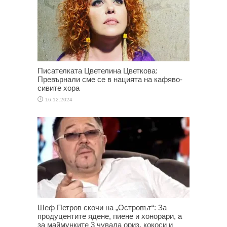
Писателката Цветелина Цветкова:
Превърнали сме се в нацията на кафяво-
сивите хора
16.12.2024
Шеф Петров скочи на „Островът“: За
продуцентите ядене, пиене и хонорари, а
за маймунките 3 чувала ориз, кокоси и