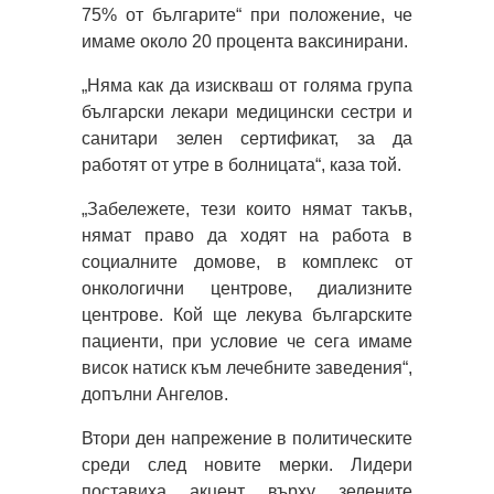
75% от българите“ при положение, че
имаме около 20 процента ваксинирани.
„Няма как да изискваш от голяма група
български лекари медицински сестри и
санитари зелен сертификат, за да
работят от утре в болницата“, каза той.
„Забележете, тези които нямат такъв,
нямат право да ходят на работа в
социалните домове, в комплекс от
онкологични центрове, диализните
центрове. Кой ще лекува българските
пациенти, при условие че сега имаме
висок натиск към лечебните заведения“,
допълни Ангелов.
Втори ден напрежение в политическите
среди след новите мерки. Лидери
поставиха акцент върху зелените