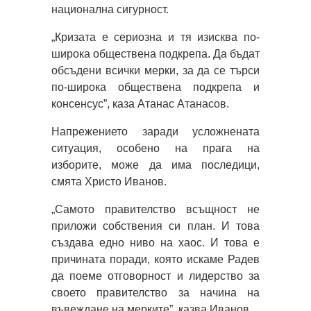
национална сигурност.
„Кризата е сериозна и тя изисква по-
широка обществена подкрепа. Да бъдат
обсъдени всички мерки, за да се търси
по-широка обществена подкрепа и
консенсус”, каза Атанас Атанасов.
Напрежението заради усложнената
ситуация, особено на прага на
изборите, може да има последици,
смята Христо Иванов.
„Самото правителство всъщност не
приложи собствения си план. И това
създава едно ниво на хаос. И това е
причината поради, която искаме Радев
да поеме отговорност и лидерство за
своето правителство за начина на
въвеждане на мерките”, казва Иванов.