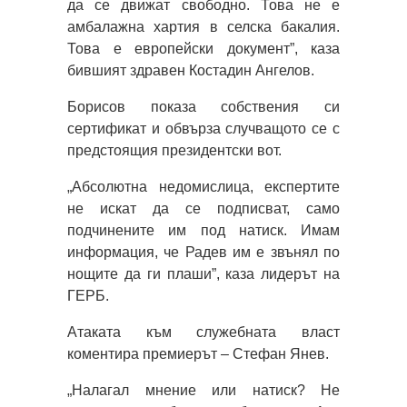
да се движат свободно. Това не е
амбалажна хартия в селска бакалия.
Това е европейски документ”, каза
бившият здравен Костадин Ангелов.
Борисов показа собствения си
сертификат и обвърза случващото се с
предстоящия президентски вот.
„Абсолютна недомислица, експертите
не искат да се подписват, само
подчинените им под натиск. Имам
информация, че Радев им е звънял по
нощите да ги плаши”, каза лидерът на
ГЕРБ.
Атаката към служебната власт
коментира премиерът – Стефан Янев.
„Налагал мнение или натиск? Не