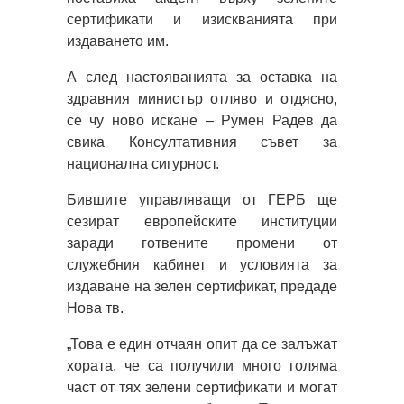
сертификати и изискванията при
издаването им.
А след настояванията за оставка на
здравния министър отляво и отдясно,
се чу ново искане – Румен Радев да
свика Консултативния съвет за
национална сигурност.
Бившите управляващи от ГЕРБ ще
сезират европейските институции
заради готвените промени от
служебния кабинет и условията за
издаване на зелен сертификат, предаде
Нова тв.
„Това е един отчаян опит да се залъжат
хората, че са получили много голяма
част от тях зелени сертификати и могат