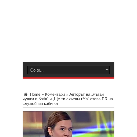
Home
»
Коментари
»
Авторът на „Ръгай
чушки в боба“ и „Ще ти скъсам г**а“ става PR на
служебния кабинет