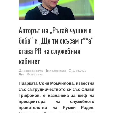
Авторът на „Ръгай чушки в
боба“ и „Ще ти скъсам г**а“
става PR на служебния
кабинет
Posted by:
admin
in
Коментари
12.05.2021
0
486 Views
Пиарката Соня Момчилова, известна
със сътрудничеството си със Слави
Трифонов, е назначена за шеф на
пресцентъра на служебното
правителство на Румен Радев.