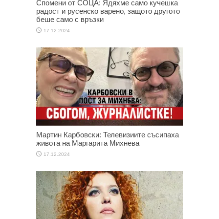
Спомени от СОЦА: Ядяхме само кучешка
радост и русенско варено, защото другото
беше само с връзки
17.12.2024
Мартин Карбовски: Телевизиите съсипаха
живота на Маргарита Михнева
17.12.2024