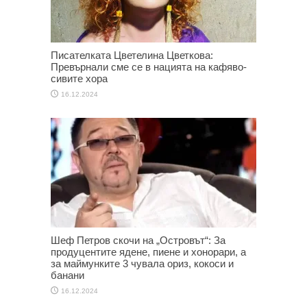
Писателката Цветелина Цветкова:
Превърнали сме се в нацията на кафяво-
сивите хора
16.12.2024
Шеф Петров скочи на „Островът“: За
продуцентите ядене, пиене и хонорари, а
за маймунките 3 чувала ориз, кокоси и
банани
16.12.2024