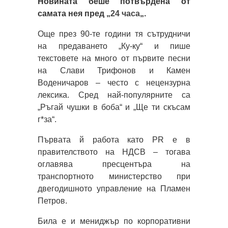
Новината беше потвърдена от
самата нея пред „
24 часа
„.
Още през 90-те години тя сътрудничи
на предаването „Ку-ку“ и пише
текстовете на много от първите песни
на Слави Трифонов и Камен
Воденичаров – често с нецензурна
лексика. Сред най-популярните са
„Ръгай чушки в боба“ и „Ще ти скъсам
г*за“.
Първата й работа като PR е в
правителството на НДСВ – тогава
оглавява пресцентъра на
транспортното министерство при
двегодишното управление на Пламен
Петров.
Била е и мениджър по корпоративни