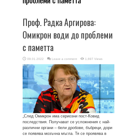
Проф. Радка Аргирова:
Омикрон води до проблеми
с паметта
09.01.2022
Leave a comment
1,697 Views
„След Омикрон има сериозни пост-Ковид
последствия. Получават се усложнения с най-
различни органи – бели дробове, бъбреци, дори
се появява мозъчна мъгла. Тя се проявява в