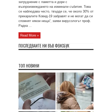
затруднение с паметта и дори с
възпроизвеждането на изминали събития. Това
се наблюдава често, твърди се, че около 30% от
прекаралите Ковид-19 забравят и не могат да си
спомнят някои неща“, заяви вирусологът проф.
Радка ...
Read More »
ПОСЛЕДВАЙТЕ НИ ВЪВ ФЕЙСБУК
ТОП НОВИНИ