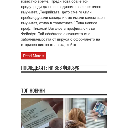
известно време. Преди това обаче той
предупреди да не се надяваме на колективен
имунитет. „Теорийката, дето сме го били
преболедували ковида и сме имали колективен
имунитет, отива в тоалетната.“ Това написа
проф. Николай Витанов в профила си във
Фейсбук. Той обобщава ситуацията със
заболеваемостта от вируса с оформянето на
вторичен пик на вълната, който ...
Read More »
ПОСЛЕДВАЙТЕ НИ ВЪВ ФЕЙСБУК
ТОП НОВИНИ