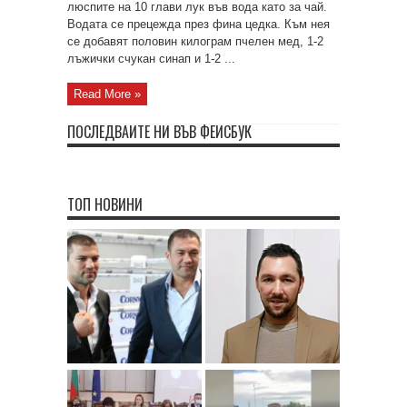
люспите на 10 глави лук във вода като за чай.
Водата се прецежда през фина цедка. Към нея
се добавят половин килограм пчелен мед, 1-2
лъжички счукан синап и 1-2 ...
Read More »
ПОСЛЕДВАЙТЕ НИ ВЪВ ФЕЙСБУК
ТОП НОВИНИ