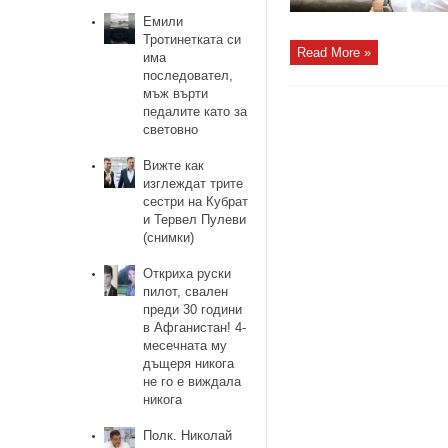
Емили
Тротинетката си
Read More »
има
последовател,
мъж върти
педалите като за
световно
Вижте как
изглеждат трите
сестри на Кубрат
и Тервел Пулеви
(снимки)
Откриха руски
пилот, свален
преди 30 години
в Афганистан! 4-
месечната му
дъщеря никога
не го е виждала
никога
Полк. Николай