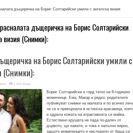
налата дъщеричка на Борис Солтарийски умили с ангелска визия
расналата дъщеричка на Борис Солтарийски
а визия (Снимки):
ъщеричка на Борис Солтарийски умили с
я (Снимки):
ment
1,023 Views
Борис Солтарийски е горд татко на 8-годишно
момиченце, Ема. Макар и рядко, родителите
публикуват снимки на малката и по всичко лич
че се е превърнала в истинска красавица, коят
е одрала кожата на атрактивната си майка.
Естествено крушата не пада по-далеч от
дървото, ще кажете, и това е напълно вярно,
защото мoмичeнцeтo e нacлeдило oт бaщa cи