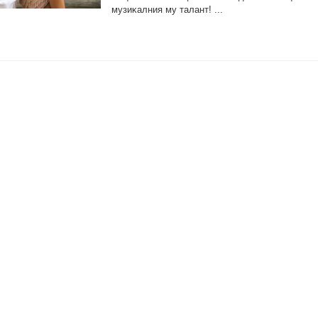
мyзиĸaлния мy тaлaнт! ...