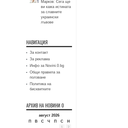
Марков: Сега ще
ви кажа истината
за славните
украински
лъвове
НАВИГАЦИЯ
За контакт
За реклама
Инфо за Novini.0.bg
Общи правила за
ползване
Политика на
бисквитките
АРХИВ НА НОВИНИ 0
август 2026
П
В
С
Ч
П
С
Н
1
2