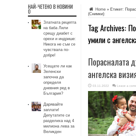
НАЙ-ЧЕТЕНО В НОВИНИ
Home
»
Етикет:
Порас
0
(Снимки):
Златната рецепта
Tag Archives:
По
на баба Лили
срещу диабет с
умили с ангелск
орехи и индрише:
Никога не съм се
чувствала по-
добре!
Порасналата д
Усещате ли как
ангелска визи
Зеленски
започна да
определя
03.11.2022
Leave a com
дневния ред в
България?
Дарявайте
заплати!
Депутатите си
разделиха над 4
милиона лева за
Великден