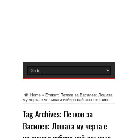
Home
»
Етикет:
Петков за Василев: Лошата
му черта е че винаги избира най-скъпото вино
Tag Archives:
Петков за
Василев: Лошата му черта е
че винаги избира най-скъпото