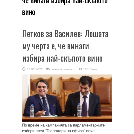
вино
Петков за Василев: Лошата
му черта е, че винаги
избира най-скъпото вино
03.05.2022
Leave a comment
180 Views
По време на кампанията за парламентарните
избори пред “Господари на ефира” вече