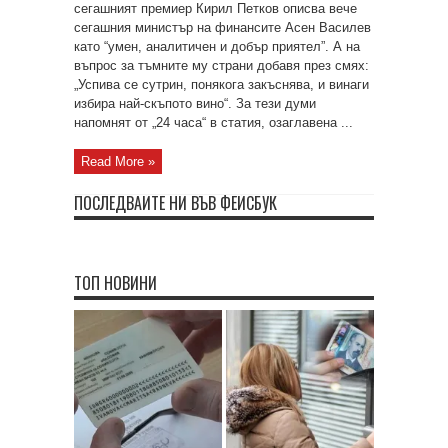
сегашният премиер Кирил Петков описва вече
сегашния министър на финансите Асен Василев
като “умен, аналитичен и добър приятел”. А на
въпрос за тъмните му страни добавя през смях:
„Успива се сутрин, понякога закъснява, и винаги
избира най-скъпото вино“. За тези думи
напомнят от „24 часа“ в статия, озаглавена ...
Read More »
ПОСЛЕДВАЙТЕ НИ ВЪВ ФЕЙСБУК
ТОП НОВИНИ