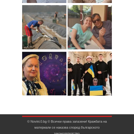
© Novini.0.bg © Всички права запазени! Кражбата на
материали се наказва според българското
законодателство.