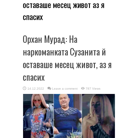
оставаше месец живот аз я
спасих
Орхан Мурад: На
наркоманката Сузанита й
оставаше месец живот, аз я
спасих
14.12.2022
Leave a comment
787 Views