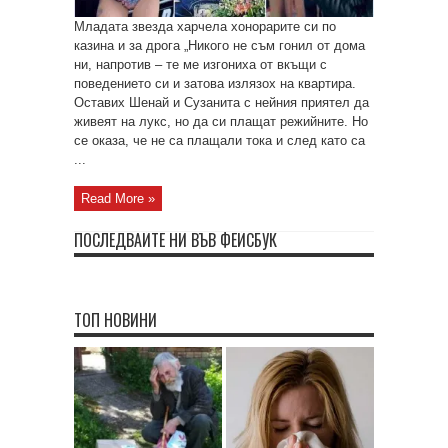
Младата звезда харчела хонорарите си по
казина и за дрога „Никого не съм гонил от дома
ни, напротив – те ме изгониха от вкъщи с
поведението си и затова излязох на квартира.
Оставих Шенай и Сузанита с нейния приятел да
живеят на лукс, но да си плащат режийните. Но
се оказа, че не са плащали тока и след като са
...
Read More »
ПОСЛЕДВАЙТЕ НИ ВЪВ ФЕЙСБУК
ТОП НОВИНИ