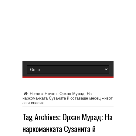
Home
»
Етикет:
Орхан Мурад: На
наркоманката Сузанита й оставаше месец живот
аз я спасих
Tag Archives:
Орхан Мурад: На
наркоманката Сузанита й