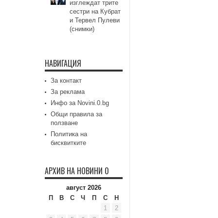
изглеждат трите
сестри на Кубрат
и Тервел Пулеви
(снимки)
НАВИГАЦИЯ
За контакт
За реклама
Инфо за Novini.0.bg
Общи правила за
ползване
Политика на
бисквитките
АРХИВ НА НОВИНИ 0
август 2026
П
В
С
Ч
П
С
Н
1
2