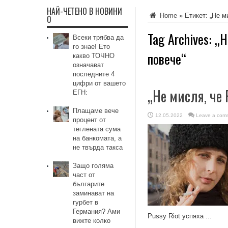
НАЙ-ЧЕТЕНО В НОВИНИ
Home
»
Етикет:
„Не м
0
Tag Archives:
„Н
Всеки трябва да
го знае! Ето
повече“
какво ТОЧНО
означават
последните 4
цифри от вашето
„Не мисля, че
ЕГН:
Плащаме вече
12.05.2022
Leave a com
процент от
теглената сума
на банкомата, а
не твърда такса
Защо голяма
част от
българите
заминават на
гурбет в
Германия? Ами
Pussy Riot успяха ...
вижте колко