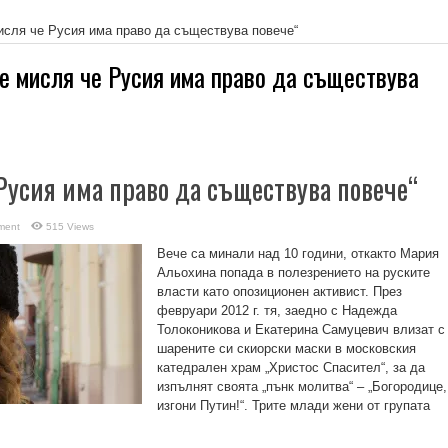
исля че Русия има право да съществува повече“
е мисля че Русия има право да съществува
 Русия има право да съществува повече“
ment
515 Views
Вече са минали над 10 години, откакто Мария
Альохина попада в полезрението на руските
власти като опозиционен активист. През
февруари 2012 г. тя, заедно с Надежда
Толоконикова и Екатерина Самуцевич влизат с
шарените си скиорски маски в московския
катедрален храм „Христос Спасител“, за да
изпълнят своята „пънк молитва“ – „Богородице,
изгони Путин!“. Трите млади жени от групата