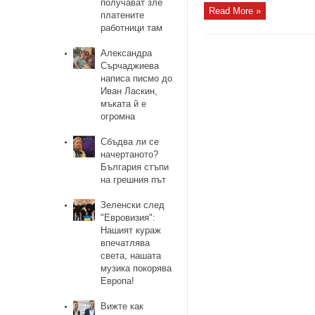
получават зле
Read More »
платените
работници там
Александра
Сърчаджиева
написа писмо до
Иван Ласкин,
мъката й е
огромна
Сбъдва ли се
начертаното?
България стъпи
на грешния път
Зеленски след
"Евровизия":
Нашият кураж
впечатлява
света, нашата
музика покорява
Европа!
Вижте как