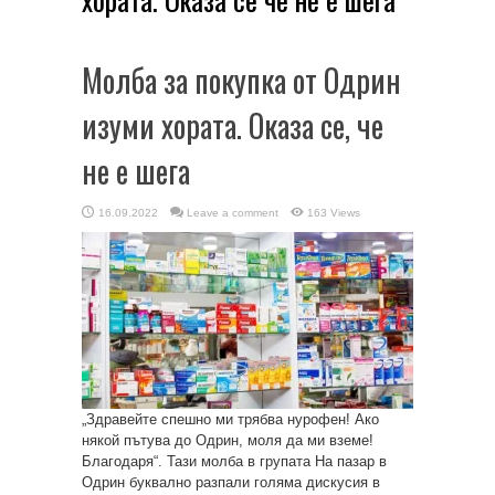
Молба за покупка от Одрин
изуми хората. Оказа се, че
не е шега
16.09.2022
Leave a comment
163 Views
„Здравейте спешно ми трябва нурофен! Ако
някой пътува до Одрин, моля да ми вземе!
Благодаря“. Тази молба в групата На пазар в
Одрин буквално разпали голяма дискусия в