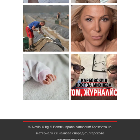
© Novini.0.bg © Всички права запазени! Кражбата на
материали се наказва според българското
законодателство.