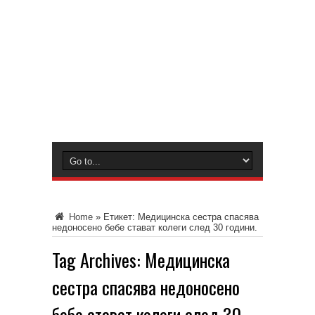
Home
»
Етикет:
Медицинска сестра спасява
недоносено бебе стават колеги след 30 години.
Tag Archives:
Медицинска
сестра спасява недоносено
бебе стават колеги след 30