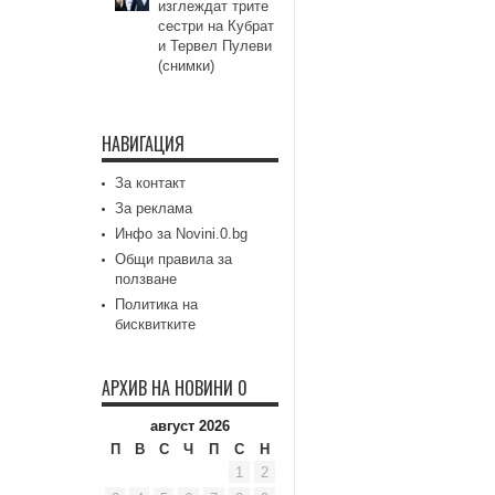
изглеждат трите
сестри на Кубрат
и Тервел Пулеви
(снимки)
НАВИГАЦИЯ
За контакт
За реклама
Инфо за Novini.0.bg
Общи правила за
ползване
Политика на
бисквитките
АРХИВ НА НОВИНИ 0
август 2026
П
В
С
Ч
П
С
Н
1
2