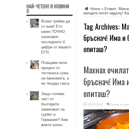
НАЙ-ЧЕТЕНО В НОВИНИ
Home
»
Етикет:
Махна
0
килцата летят надолу! Ка
Всеки трябва да
Tag Archives:
Ма
го знае! Ето
какво ТОЧНО
бръснач! Има и 
означават
последните 4
опиташ?
цифри от вашето
ЕГН:
Плащаме вече
Махнах очилата
процент от
теглената сума
бръснач! Има и
на банкомата, а
не твърда такса
опиташ?
Защо голяма
част от
българите
06.05.2022
Leave a com
заминават на
гурбет в
Германия? Ами
вижте колко