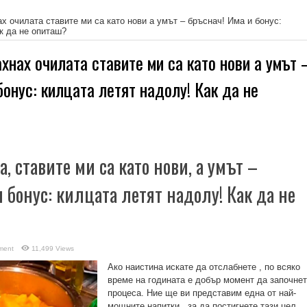
х очилата ставите ми са като нови а умът – бръснач! Има и бонус:
к да не опиташ?
хнах очилата ставите ми са като нови а умът 
бонус: килцата летят надолу! Как да не
, ставите ми са като нови, а умът –
 бонус: килцата летят надолу! Как да не
ment
11,499 Views
Ако наистина искате да отслабнете , по всяко
време на годината е добър момент да започне
процеса. Ние ще ви представим една от най-
мощните напитки , за да постигнете тази цел.