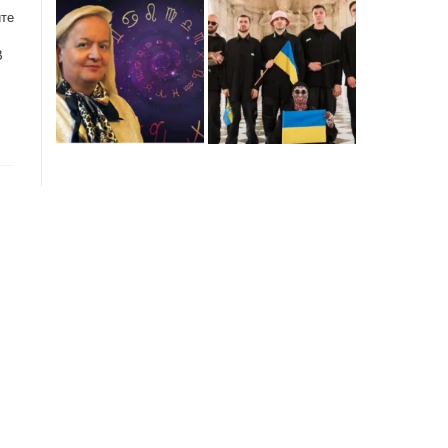
ите
В