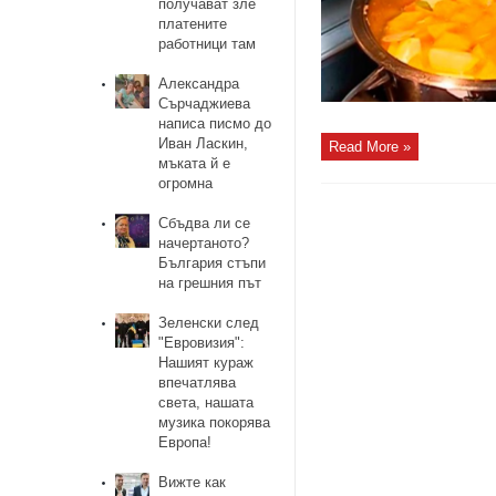
получават зле
платените
работници там
Александра
Сърчаджиева
написа писмо до
Иван Ласкин,
Read More »
мъката й е
огромна
Сбъдва ли се
начертаното?
България стъпи
на грешния път
Зеленски след
"Евровизия":
Нашият кураж
впечатлява
света, нашата
музика покорява
Европа!
Вижте как