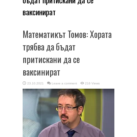
ваксинират
Математикът Томов: Хората
трябва да бъдат
притискани да се
ваксинират
23.10.2021
Leave a comment
216 Views