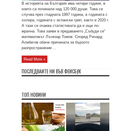
В историята на България има четири години, в
които са починали над 120 000 души. Това се
случва през гладната 1997 година, в годината с
холера, годината с испански грип, както и 2020 г.
А тази се очаква статистиката да е още по-
мрачна. Това заяви в предаването „Събуди се“
математикът Лъчезар Томов. Според Ричард
Алибегов обаче причината за бързото
разпространение ...
Read More »
ПОСЛЕДВАЙТЕ НИ ВЪВ ФЕЙСБУК
ТОП НОВИНИ