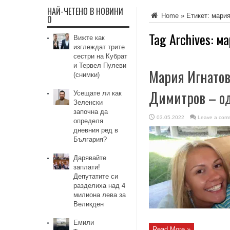
НАЙ-ЧЕТЕНО В НОВИНИ
Home
»
Етикет:
мария
0
Tag Archives:
ма
Вижте как
изглеждат трите
сестри на Кубрат
и Тервел Пулеви
Мария Игнатов
(снимки)
Димитров – од
Усещате ли как
Зеленски
започна да
03.05.2022
Leave a com
определя
дневния ред в
България?
Дарявайте
заплати!
Депутатите си
разделиха над 4
милиона лева за
Великден
Емили
Read More »