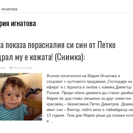
 игнатова
рия игнатова
а показа порасналия си син от Петко
рал му е кожата! (Снимка):
ment
16,615 Views
Всички почитатели на Мария Игнатова я
свързват с култовото предаване „Господари на
ефира“ и с бурната ѝ любов с комика Димитър
Рачков. Преди обаче двамата да станат двойка
Мария бе щастливо омъжена за друг известен
красавец – бизнесмена Петко Димитров. Двама
имат син – Виктор, който вече е тийнейджър на
13 години. Тези дни Мария реши да покаже кол
е ...