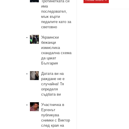
Тротинетката си
има
последовател,
мъж върти
педалите като за
световно
Украински
бежанци
измислиха
скандална схема
да цакат
България
Датата ви на
раждане не е
случайна! Тя
определя
съдбата ви
Участничка в
Ергенът
публикува
снимки с Виктор
след края на