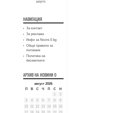
шоуто
НАВИГАЦИЯ
За контакт
За реклама
Инфо за Novini.0.bg
Общи правила за
ползване
Политика на
бисквитките
АРХИВ НА НОВИНИ 0
август 2026
П
В
С
Ч
П
С
Н
1
2
3
4
5
6
7
8
9
10
11
12
13
14
15
16
17
18
19
20
21
22
23