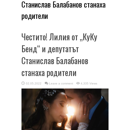
Станислав Балабанов станаха
родители
Честито! Лилия от „КуКу
Бенд“ и депутатът
Станислав Балабанов
станаха родители
02.05.2022
Leave a comment
4,335 Views