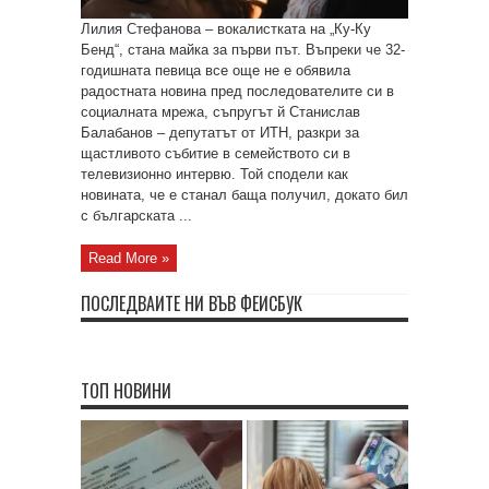
Лилия Стефанова – вокалистката на „Ку-Ку
Бенд“, стана майка за първи път. Въпреки че 32-
годишната певица все още не е обявила
радостната новина пред последователите си в
социалната мрежа, съпругът й Станислав
Балабанов – депутатът от ИТН, разкри за
щастливото събитие в семейството си в
телевизионно интервю. Той сподели как
новината, че е станал баща получил, докато бил
с българската ...
Read More »
ПОСЛЕДВАЙТЕ НИ ВЪВ ФЕЙСБУК
ТОП НОВИНИ