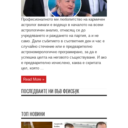
Професионалното ми любопитство на кармичен
астролог винаги е водещо в началото на всеки
астрологичен анализ, отнасящ се до
учредяването и раждането на партия, а и не
само. Дали събитието в съответния ден и час е
случайно стечение или е предварително
астрономерологично програмирано, за да е
успешна целта на неговото съществуване. И ако
е предварително изчислено, каква е скритата
цел, която ...
Read More »
ПОСЛЕДВАЙТЕ НИ ВЪВ ФЕЙСБУК
ТОП НОВИНИ