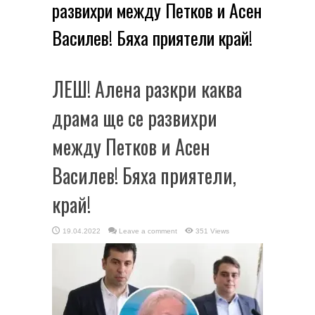
развихри между Петков и Асен
Василев! Бяха приятели край!
ЛЕШ! Алена разкри каква
драма ще се развихри
между Петков и Асен
Василев! Бяха приятели,
край!
19.04.2022
Leave a comment
351 Views