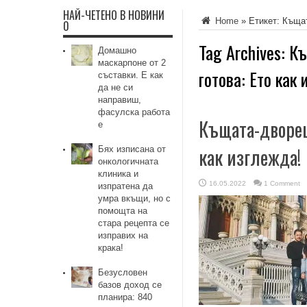
НАЙ-ЧЕТЕНО В НОВИНИ
Home
»
Етикет:
Къщат
0
Tag Archives:
Къ
Домашно
маскарпоне от 2
готова: Ето как 
съставки. Е как
да не си
направиш,
фасулска работа
Къщата-дворец 
е
как изглежда!
Бях изписана от
онкологичната
клиника и
16.05.2022
1 Comment
изпратена да
умра вкъщи, но с
помощта на
стара рецепта се
изправих на
крака!
Безусловен
базов доход се
планира: 840