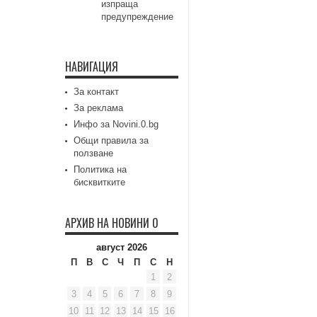
изпраща
предупреждение
НАВИГАЦИЯ
За контакт
За реклама
Инфо за Novini.0.bg
Общи правила за
ползване
Политика на
бисквитките
АРХИВ НА НОВИНИ 0
август 2026
П
В
С
Ч
П
С
Н
1
2
3
4
5
6
7
8
9
10
11
12
13
14
15
16