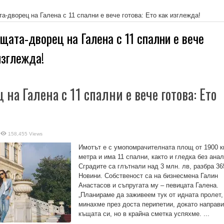
а-дворец на Галена с 11 спални е вече готова: Ето как изглежда!
щата-дворец на Галена с 11 спални е вече
изглежда!
на Галена с 11 спални е вече готова: Ето
158,455 Views
Имотът е с умопомрачителната площ от 1900 к
метра и има 11 спални, както и гледка без анал
Сградите са глътнали над 3 млн. лв, разбра 36
Новини. Собственост са на бизнесмена Галин
Анастасов и съпругата му – певицата Галена.
„Планираме да заживеем тук от идната пролет,
минахме през доста перипетии, докато направ
къщата си, но в крайна сметка успяхме. ...