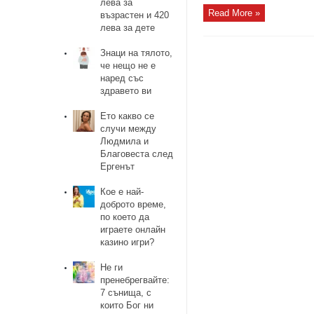
лева за
Read More »
възрастен и 420
лева за дете
Знаци на тялото,
че нещо не е
наред със
здравето ви
Ето какво се
случи между
Людмила и
Благовеста след
Ергенът
Кое е най-
доброто време,
по което да
играете онлайн
казино игри?
Не ги
пренебрегвайте:
7 сънища, с
които Бог ни