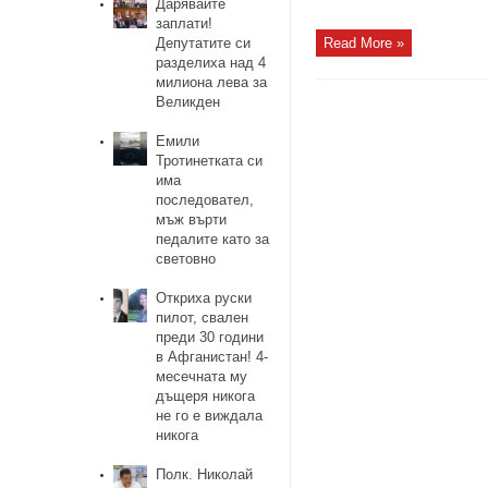
Дарявайте
заплати!
Депутатите си
Read More »
разделиха над 4
милиона лева за
Великден
Емили
Тротинетката си
има
последовател,
мъж върти
педалите като за
световно
Откриха руски
пилот, свален
преди 30 години
в Афганистан! 4-
месечната му
дъщеря никога
не го е виждала
никога
Полк. Николай