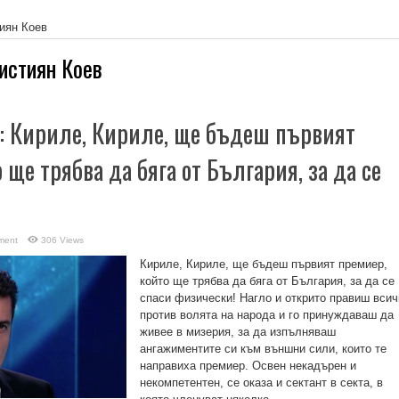
иян Коев
истиян Коев
: Кириле, Кириле, ще бъдеш първият
 ще трябва да бяга от България, за да се
ment
306 Views
Кириле, Кириле, ще бъдеш първият премиер,
който ще трябва да бяга от България, за да се
спаси физически! Нагло и открито правиш всич
против волята на народа и го принуждаваш да
живее в мизерия, за да изпълняваш
ангажиментите си към външни сили, които те
направиха премиер. Освен некадърен и
некомпетентен, се оказа и сектант в секта, в