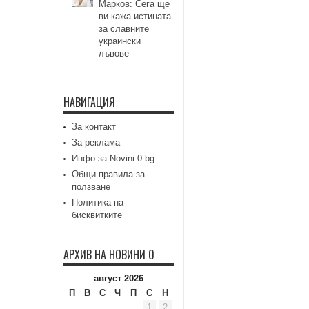
Марков: Сега ще
ви кажа истината
за славните
украински
лъвове
НАВИГАЦИЯ
За контакт
За реклама
Инфо за Novini.0.bg
Общи правила за
ползване
Политика на
бисквитките
АРХИВ НА НОВИНИ 0
август 2026
П
В
С
Ч
П
С
Н
1
2