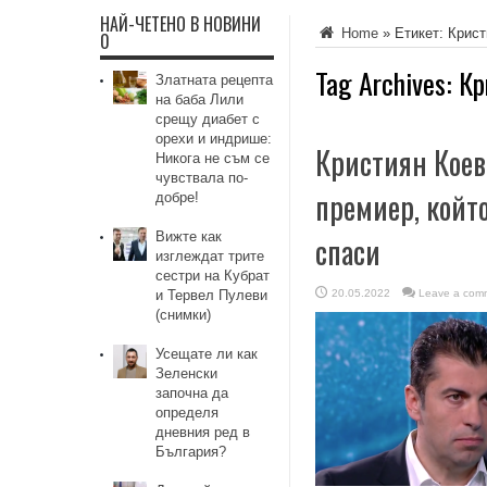
НАЙ-ЧЕТЕНО В НОВИНИ
Home
»
Етикет:
Крист
0
Tag Archives:
Кр
Златната рецепта
на баба Лили
срещу диабет с
орехи и индрише:
Кристиян Коев
Никога не съм се
чувствала по-
премиер, който
добре!
Вижте как
спаси
изглеждат трите
сестри на Кубрат
и Тервел Пулеви
20.05.2022
Leave a com
(снимки)
Усещате ли как
Зеленски
започна да
определя
дневния ред в
България?