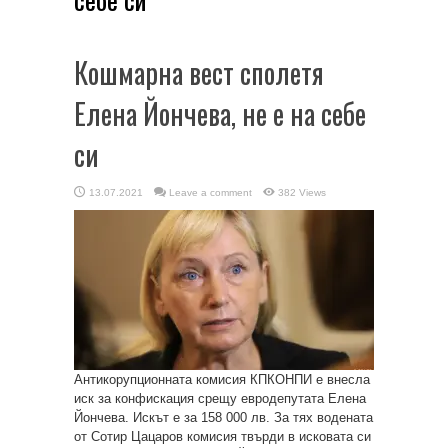
Кошмарна вест сполетя
Елена Йончева, не е на себе
си
13.07.2021
Leave a comment
382 Views
Антикорупционната комисия КПКОНПИ е внесла
иск за конфискация срещу евродепутата Елена
Йончева. Искът е за 158 000 лв. За тях водената
от Сотир Цацаров комисия твърди в исковата си